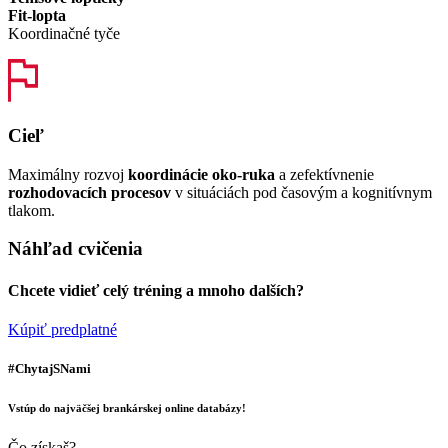
Fit-lopta
Koordinačné tyče
Cieľ
Maximálny rozvoj
koordinácie oko-ruka
a zefektívnenie
rozhodovacích procesov
v situáciách pod časovým a kognitívnym
tlakom.
Náhľad cvičenia
Chcete vidieť celý tréning a mnoho dalších?
Kúpiť predplatné
#ChytajSNami
Vstúp do najväčšej brankárskej online databázy!
Čo získaš?