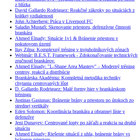
z blízka
David Gallardo Rodriguez: Reakčné zákroky po situáciách z
krátkej vzdialenosti
John Achterberg: Práca v Liverpool FC
Saladin Mustafi: Skenovanie priestoru, defenzívne činnosti
brankára
Ahmed Elnady: Situácie 1v1 & Bránenie priestoru v
pokutovom území
Itay Zilpa: Komplexný tréning v trojuholníkových zónach
Webinár: B.E.S.T. Framework - Zdokonaľovanie technických
zručností brankárov.
Ahmed Elnady: "L-Shape Area Mastery" – Moderný tréning
centrov, reakcií a distribúcie
Brankárska Akadémia: Kompletná metodika techniky
chytania centrovaných lôpt
D. Gallardo Rodriguez: Malé formy hier v brankárskom
tréningu
Justinas Gasiunas: Bránenie brány a priestoru po útokoch zo
strednej vertikály
Eden Solomon: Koordinácia brankára a obrannej línie v
defenzíve
Jeni Dunayev: Centrované lopty po záťaži a reakcia na druhú
situáciu
Ahmed Elnady: Riešenie situácií z uhla, bránenie brány vs
bránenie priestoru