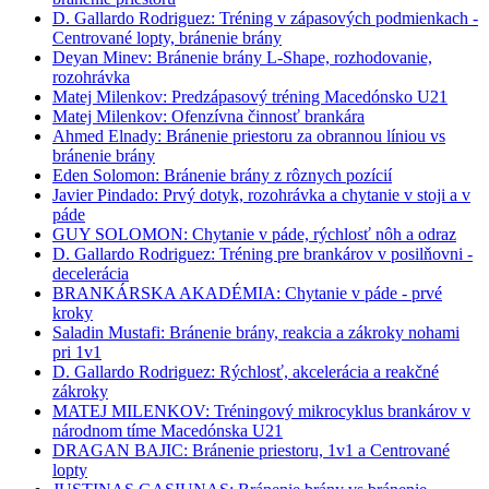
D. Gallardo Rodriguez: Tréning v zápasových podmienkach -
Centrované lopty, bránenie brány
Deyan Minev: Bránenie brány L-Shape, rozhodovanie,
rozohrávka
Matej Milenkov: Predzápasový tréning Macedónsko U21
Matej Milenkov: Ofenzívna činnosť brankára
Ahmed Elnady: Bránenie priestoru za obrannou líniou vs
bránenie brány
Eden Solomon: Bránenie brány z rôznych pozícií
Javier Pindado: Prvý dotyk, rozohrávka a chytanie v stoji a v
páde
GUY SOLOMON: Chytanie v páde, rýchlosť nôh a odraz
D. Gallardo Rodriguez: Tréning pre brankárov v posilňovni -
decelerácia
BRANKÁRSKA AKADÉMIA: Chytanie v páde - prvé
kroky
Saladin Mustafi: Bránenie brány, reakcia a zákroky nohami
pri 1v1
D. Gallardo Rodriguez: Rýchlosť, akcelerácia a reakčné
zákroky
MATEJ MILENKOV: Tréningový mikrocyklus brankárov v
národnom tíme Macedónska U21
DRAGAN BAJIC: Bránenie priestoru, 1v1 a Centrované
lopty