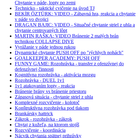
Chytanie v páde, lopty po zemi
Technicko - taktické cvičenie na úvod TJ
BEKİR ÖZTÜRK: VIDEO - Zábavná hra, reakcia a chytanie
v páde vo dvojici
DRAGAN BAJIC: VIDEO - Situačné chytanie striel z uhla a
chytanie centrovaných lôpt
MARTIN RAŠKA: VIDEO Bránenie 2 malých brán
technikou COLLAPSE DIVE
Vyrážanie v páde jednou rukou
Dynamické chytanie PUSH OFF po "rýchlych nohách"
GOALKEEPER ACADEMY: PUSH OFF
FUNNY GAME: Rozohrávka - transfer z ofenzívnej do
defenzívnej činnosti
Kognitívna rozohrávka - aktivácia mozgu
Rozohrávka - DUEL 1v1
1v1 atakovaním lopty - reakcia
Bránenie brány vs bránenie priestoru
Zápasová situácia - chytanie striel z uhla
Komplexné rozcvičenie - kolotoč
Konštruktívna rozohrávka pod tlakom
Brankársky hattrick
Zákrok - rozohrávka - zákrok
Chytaj z kužeľa, na ktorom stojíš
Rozcvičenie - koordinácia
Nácvik chytania spätnej prihrávky