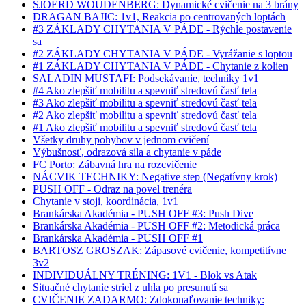
SJOERD WOUDENBERG: Dynamické cvičenie na 3 brány
DRAGAN BAJIC: 1v1, Reakcia po centrovaných loptách
#3 ZÁKLADY CHYTANIA V PÁDE - Rýchle postavenie
sa
#2 ZÁKLADY CHYTANIA V PÁDE - Vyrážanie s loptou
#1 ZÁKLADY CHYTANIA V PÁDE - Chytanie z kolien
SALADIN MUSTAFI: Podsekávanie, techniky 1v1
#4 Ako zlepšiť mobilitu a spevniť stredovú časť tela
#3 Ako zlepšiť mobilitu a spevniť stredovú časť tela
#2 Ako zlepšiť mobilitu a spevniť stredovú časť tela
#1 Ako zlepšiť mobilitu a spevniť stredovú časť tela
Všetky druhy pohybov v jednom cvičení
Výbušnosť, odrazová sila a chytanie v páde
FC Porto: Zábavná hra na rozcvičenie
NÁCVIK TECHNIKY: Negative step (Negatívny krok)
PUSH OFF - Odraz na povel trenéra
Chytanie v stoji, koordinácia, 1v1
Brankárska Akadémia - PUSH OFF #3: Push Dive
Brankárska Akadémia - PUSH OFF #2: Metodická práca
Brankárska Akadémia - PUSH OFF #1
BARTOSZ GROSZAK: Zápasové cvičenie, kompetitívne
3v2
INDIVIDUÁLNY TRÉNING: 1V1 - Blok vs Atak
Situačné chytanie striel z uhla po presunutí sa
CVIČENIE ZADARMO: Zdokonaľovanie techniky: