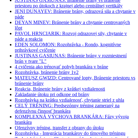
JUSTINAS GASIUNAS: Bránenie brány vs bránenie
priestoru po útokoch z krajnej alebo centrálnej vertikály
JENI DUNAYEV: Bránenie brány, odrazová sila a chytanie v
páde
DEYAN MINEV: Bránenie brány a chytanie centrovaných
lôpt
PAVOL HRNCIARIK: Rozvoj odrazovej sily, chytanie v
páde a reakcia
EDEN SOLOMON: Rozohrávka - Rondo, kognitívne
prihrávkové cvičenie
JUSTINAS GASIUNAS: Bránenie brány v rozmiestnení
brán v tvare "L"
4 cvičenia ako trénovať pohyb brankára v bráne
Rozohrávka, bránenie brány 1v2
MATEUSZ GWIZD: Centrované lopty, Bránenie priestoru vs
bránenie brány
Reakcia, Bránenie brány z krátkej vzdialenosti
Zakladanie útoku pri odkope od brány
Rozohrávka na krátku vzdialenosť, chytanie striel z uhla
CELÝ TRÉNING: Predsezónny tréning zameraný na
defenzívnu činnosť brankára
KOMPLEXNÁ VÝCHOVA BRANKÁRA: Fázy vývoja
brankára
Ofenzívny tréning, transfer z obrany do útoku
Rozohrávka - Integrácia brankárov do tímového tréningu