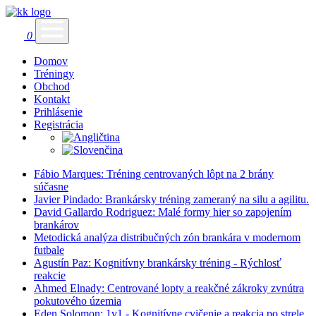
0
Domov
Tréningy
Obchod
Kontakt
Prihlásenie
Registrácia
Fábio Marques: Tréning centrovaných lôpt na 2 brány
súčasne
Javier Pindado: Brankársky tréning zameraný na silu a agilitu.
David Gallardo Rodriguez: Malé formy hier so zapojením
brankárov
Metodická analýza distribučných zón brankára v modernom
futbale
Agustín Paz: Kognitívny brankársky tréning - Rýchlosť
reakcie
Ahmed Elnady: Centrované lopty a reakčné zákroky zvnútra
pokutového územia
Eden Solomon: 1v1 - Kognitívne cvičenie a reakcia po strele