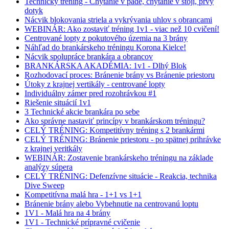
Technický tréning - Chytanie v páde, chytanie v stoji, prvý
dotyk
Nácvik blokovania striela a vykrývania uhlov s obrancami
WEBINÁR: Ako zostaviť tréning 1v1 - viac než 10 cvičení!
Centrované lopty z pokutového územia na 3 brány
Náhľad do brankárskeho tréningu Korona Kielce!
Nácvik spolupráce brankára a obrancov
BRANKÁRSKA AKADÉMIA: 1v1 - Dlhý Blok
Rozhodovací proces: Bránenie brány vs Bránenie priestoru
Útoky z krajnej vertikály - centrované lopty
Individuálny zámer pred rozohrávkou #1
Riešenie situácií 1v1
3 Technické akcie brankára po sebe
Ako správne nastaviť princípy v brankárskom tréningu?
CELÝ TRÉNING: Kompetitívny tréning s 2 brankármi
CELÝ TRÉNING: Bránenie priestoru - po spätnej prihrávke
z krajnej veritkály
WEBINÁR: Zostavenie brankárskeho tréningu na základe
analýzy súpera
CELÝ TRÉNING: Defenzívne situácie - Reakcia, technika
Dive Sweep
Kompetitívna malá hra - 1+1 vs 1+1
Bránenie brány alebo Vybehnutie na centrovanú loptu
1V1 - Malá hra na 4 brány
1V1 - Technické prípravné cvičenie