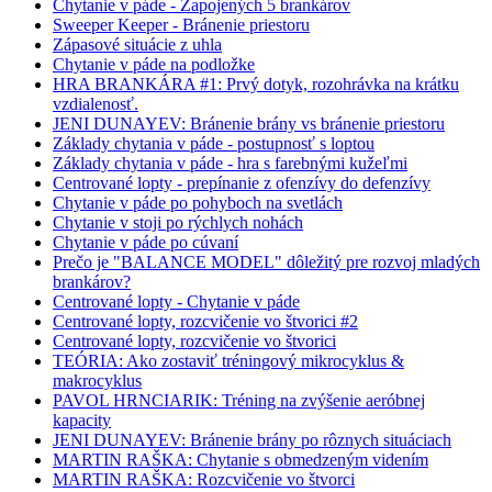
Chytanie v páde - Zapojených 5 brankárov
Sweeper Keeper - Bránenie priestoru
Zápasové situácie z uhla
Chytanie v páde na podložke
HRA BRANKÁRA #1: Prvý dotyk, rozohrávka na krátku
vzdialenosť.
JENI DUNAYEV: Bránenie brány vs bránenie priestoru
Základy chytania v páde - postupnosť s loptou
Základy chytania v páde - hra s farebnými kužeľmi
Centrované lopty - prepínanie z ofenzívy do defenzívy
Chytanie v páde po pohyboch na svetlách
Chytanie v stoji po rýchlych nohách
Chytanie v páde po cúvaní
Prečo je "BALANCE MODEL" dôležitý pre rozvoj mladých
brankárov?
Centrované lopty - Chytanie v páde
Centrované lopty, rozcvičenie vo štvorici #2
Centrované lopty, rozcvičenie vo štvorici
TEÓRIA: Ako zostaviť tréningový mikrocyklus &
makrocyklus
PAVOL HRNCIARIK: Tréning na zvýšenie aeróbnej
kapacity
JENI DUNAYEV: Bránenie brány po rôznych situáciach
MARTIN RAŠKA: Chytanie s obmedzeným videním
MARTIN RAŠKA: Rozcvičenie vo štvorci