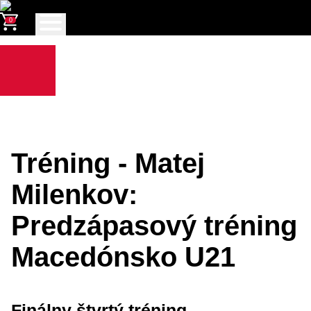
0
Tréning - Matej
Milenkov:
Predzápasový tréning
Macedónsko U21
Finálny štvrtý tréning