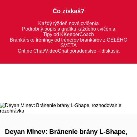
Čo získaš?
Každý týždeň nové cvičenia
Podrobný popis a grafiku každého cvičenia
Tipy od KKeeperCoach
Brankárske tréningy od trénerov brankárov z CELÉHO
SVETA
Online Chat/VideoChat poradenstvo – diskusia
Deyan Minev: Bránenie brány L-Shape,