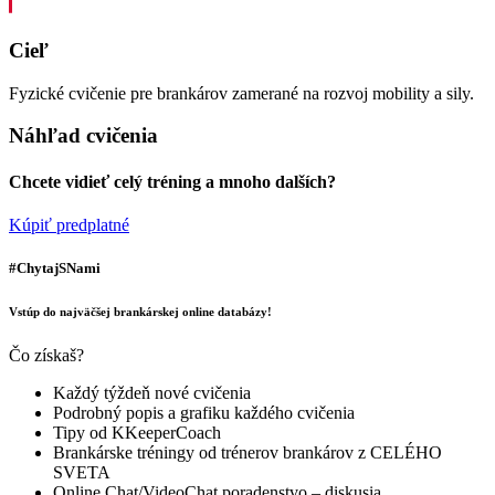
Cieľ
Fyzické cvičenie pre brankárov zamerané na rozvoj mobility a sily.
Náhľad cvičenia
Chcete vidieť celý tréning a mnoho dalších?
Kúpiť predplatné
#ChytajSNami
Vstúp do najväčšej brankárskej online databázy!
Čo získaš?
Každý týždeň nové cvičenia
Podrobný popis a grafiku každého cvičenia
Tipy od KKeeperCoach
Brankárske tréningy od trénerov brankárov z CELÉHO
SVETA
Online Chat/VideoChat poradenstvo – diskusia