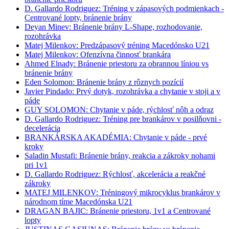
D. Gallardo Rodriguez: Tréning v zápasových podmienkach -
Centrované lopty, bránenie brány
Deyan Minev: Bránenie brány L-Shape, rozhodovanie,
rozohrávka
Matej Milenkov: Predzápasový tréning Macedónsko U21
Matej Milenkov: Ofenzívna činnosť brankára
Ahmed Elnady: Bránenie priestoru za obrannou líniou vs
bránenie brány
Eden Solomon: Bránenie brány z rôznych pozícií
Javier Pindado: Prvý dotyk, rozohrávka a chytanie v stoji a v
páde
GUY SOLOMON: Chytanie v páde, rýchlosť nôh a odraz
D. Gallardo Rodriguez: Tréning pre brankárov v posilňovni -
decelerácia
BRANKÁRSKA AKADÉMIA: Chytanie v páde - prvé
kroky
Saladin Mustafi: Bránenie brány, reakcia a zákroky nohami
pri 1v1
D. Gallardo Rodriguez: Rýchlosť, akcelerácia a reakčné
zákroky
MATEJ MILENKOV: Tréningový mikrocyklus brankárov v
národnom tíme Macedónska U21
DRAGAN BAJIC: Bránenie priestoru, 1v1 a Centrované
lopty