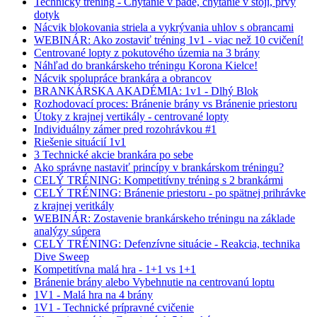
Technický tréning - Chytanie v páde, chytanie v stoji, prvý
dotyk
Nácvik blokovania striela a vykrývania uhlov s obrancami
WEBINÁR: Ako zostaviť tréning 1v1 - viac než 10 cvičení!
Centrované lopty z pokutového územia na 3 brány
Náhľad do brankárskeho tréningu Korona Kielce!
Nácvik spolupráce brankára a obrancov
BRANKÁRSKA AKADÉMIA: 1v1 - Dlhý Blok
Rozhodovací proces: Bránenie brány vs Bránenie priestoru
Útoky z krajnej vertikály - centrované lopty
Individuálny zámer pred rozohrávkou #1
Riešenie situácií 1v1
3 Technické akcie brankára po sebe
Ako správne nastaviť princípy v brankárskom tréningu?
CELÝ TRÉNING: Kompetitívny tréning s 2 brankármi
CELÝ TRÉNING: Bránenie priestoru - po spätnej prihrávke
z krajnej veritkály
WEBINÁR: Zostavenie brankárskeho tréningu na základe
analýzy súpera
CELÝ TRÉNING: Defenzívne situácie - Reakcia, technika
Dive Sweep
Kompetitívna malá hra - 1+1 vs 1+1
Bránenie brány alebo Vybehnutie na centrovanú loptu
1V1 - Malá hra na 4 brány
1V1 - Technické prípravné cvičenie