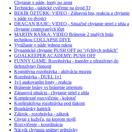
Chytanie v páde, lopty po zemi
Technicko - taktické cvičenie na úvod TJ
BEKİR ÖZTÜRK: VIDEO - Zábavná hra, reakcia a chytanie
v páde vo dvojici
DRAGAN BAJIC: VIDEO - Situačné chytanie striel z uhla a
chytanie centrovaných lôpt
MARTIN RAŠKA: VIDEO Bránenie 2 malých brán
technikou COLLAPSE DIVE
Vyrážanie v páde jednou rukou
Dynamické chytanie PUSH OFF po "rýchlych nohách"
GOALKEEPER ACADEMY: PUSH OFF
FUNNY GAME: Rozohrávka - transfer z ofenzívnej do
defenzívnej činnosti
Kognitívna rozohrávka - aktivácia mozgu
Rozohrávka - DUEL 1v1
1v1 atakovaním lopty - reakcia
Bránenie brány vs bránenie priestoru
Zápasová situácia - chytanie striel z uhla
Komplexné rozcvičenie - kolotoč
Konštruktívna rozohrávka pod tlakom
Brankársky hattrick
Zákrok - rozohrávka - zákrok
Chytaj z kužeľa, na ktorom stojíš
Rozcvičenie - koordinácia
Nácvik chytania spätnej prihrávky