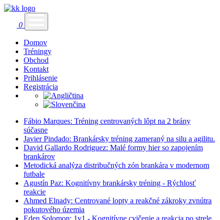
0
Domov
Tréningy
Obchod
Kontakt
Prihlásenie
Registrácia
Fábio Marques: Tréning centrovaných lôpt na 2 brány
súčasne
Javier Pindado: Brankársky tréning zameraný na silu a agilitu.
David Gallardo Rodriguez: Malé formy hier so zapojením
brankárov
Metodická analýza distribučných zón brankára v modernom
futbale
Agustín Paz: Kognitívny brankársky tréning - Rýchlosť
reakcie
Ahmed Elnady: Centrované lopty a reakčné zákroky zvnútra
pokutového územia
Eden Solomon: 1v1 - Kognitívne cvičenie a reakcia po strele