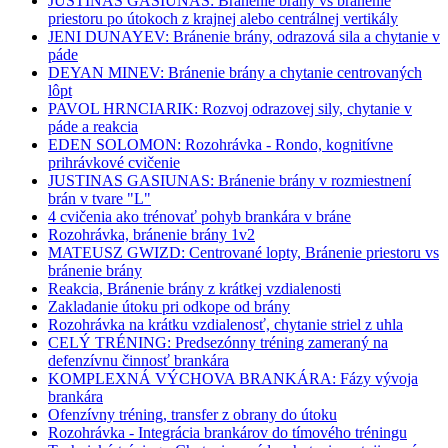
JUSTINAS GASIUNAS: Bránenie brány vs bránenie
priestoru po útokoch z krajnej alebo centrálnej vertikály
JENI DUNAYEV: Bránenie brány, odrazová sila a chytanie v
páde
DEYAN MINEV: Bránenie brány a chytanie centrovaných
lôpt
PAVOL HRNCIARIK: Rozvoj odrazovej sily, chytanie v
páde a reakcia
EDEN SOLOMON: Rozohrávka - Rondo, kognitívne
prihrávkové cvičenie
JUSTINAS GASIUNAS: Bránenie brány v rozmiestnení
brán v tvare "L"
4 cvičenia ako trénovať pohyb brankára v bráne
Rozohrávka, bránenie brány 1v2
MATEUSZ GWIZD: Centrované lopty, Bránenie priestoru vs
bránenie brány
Reakcia, Bránenie brány z krátkej vzdialenosti
Zakladanie útoku pri odkope od brány
Rozohrávka na krátku vzdialenosť, chytanie striel z uhla
CELÝ TRÉNING: Predsezónny tréning zameraný na
defenzívnu činnosť brankára
KOMPLEXNÁ VÝCHOVA BRANKÁRA: Fázy vývoja
brankára
Ofenzívny tréning, transfer z obrany do útoku
Rozohrávka - Integrácia brankárov do tímového tréningu