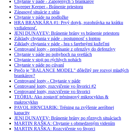
Chytanie v páde - Zapojených 5 brankárov
Sweeper Keeper - Bránenie priestoru
Zápasové situácie z uhla
Chytanie v páde na podložke
HRA BRANKÁRA #1: Prvý dotyk, rozohrávka na krátku
vzdialenosť.
JENI DUNAYEV: Bránenie brány vs bránenie priestoru
Základy chytania v páde - postupnosť s loptou
Základy chytania v páde - hra s farebnými kužeľmi
Centrované lopty - prepínanie z ofenzívy do defenzívy
Chytanie v páde po pohyboch na svetlách
Chytanie v stoji po rýchlych nohách
Chytanie v páde po cúvaní
Prečo je "BALANCE MODEL" dôležitý pre rozvoj mladých
brankárov?
Centrované lopty - Chytanie v páde
Centrované lopty, rozcvičenie vo štvorici #2
Centrované lopty, rozcvičenie vo štvorici
TEÓRIA: Ako zostaviť tréningový mikrocyklus &
makrocyklus
PAVOL HRNCIARIK: Tréning na zvýšenie aeróbnej
kapacity
JENI DUNAYEV: Bránenie brány po rôznych situáciach
MARTIN RAŠKA: Chytanie s obmedzeným videním
MARTIN RAŠKA: Rozcvičenie vo štvorci