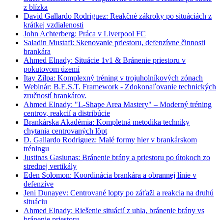
z blízka
David Gallardo Rodriguez: Reakčné zákroky po situáciách z
krátkej vzdialenosti
John Achterberg: Práca v Liverpool FC
Saladin Mustafi: Skenovanie priestoru, defenzívne činnosti
brankára
Ahmed Elnady: Situácie 1v1 & Bránenie priestoru v
pokutovom území
Itay Zilpa: Komplexný tréning v trojuholníkových zónach
Webinár: B.E.S.T. Framework - Zdokonaľovanie technických
zručností brankárov.
Ahmed Elnady: "L-Shape Area Mastery" – Moderný tréning
centrov, reakcií a distribúcie
Brankárska Akadémia: Kompletná metodika techniky
chytania centrovaných lôpt
D. Gallardo Rodriguez: Malé formy hier v brankárskom
tréningu
Justinas Gasiunas: Bránenie brány a priestoru po útokoch zo
strednej vertikály
Eden Solomon: Koordinácia brankára a obrannej línie v
defenzíve
Jeni Dunayev: Centrované lopty po záťaži a reakcia na druhú
situáciu
Ahmed Elnady: Riešenie situácií z uhla, bránenie brány vs
bránenie priestoru