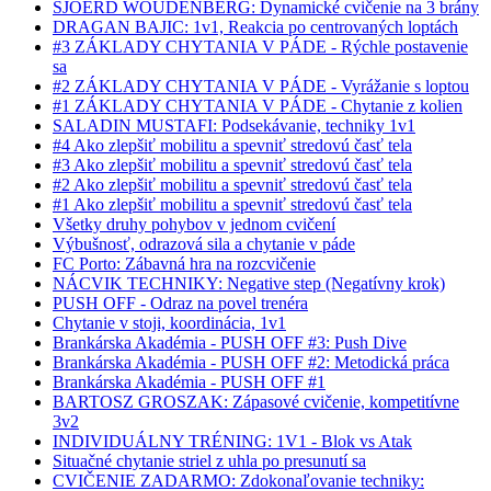
SJOERD WOUDENBERG: Dynamické cvičenie na 3 brány
DRAGAN BAJIC: 1v1, Reakcia po centrovaných loptách
#3 ZÁKLADY CHYTANIA V PÁDE - Rýchle postavenie
sa
#2 ZÁKLADY CHYTANIA V PÁDE - Vyrážanie s loptou
#1 ZÁKLADY CHYTANIA V PÁDE - Chytanie z kolien
SALADIN MUSTAFI: Podsekávanie, techniky 1v1
#4 Ako zlepšiť mobilitu a spevniť stredovú časť tela
#3 Ako zlepšiť mobilitu a spevniť stredovú časť tela
#2 Ako zlepšiť mobilitu a spevniť stredovú časť tela
#1 Ako zlepšiť mobilitu a spevniť stredovú časť tela
Všetky druhy pohybov v jednom cvičení
Výbušnosť, odrazová sila a chytanie v páde
FC Porto: Zábavná hra na rozcvičenie
NÁCVIK TECHNIKY: Negative step (Negatívny krok)
PUSH OFF - Odraz na povel trenéra
Chytanie v stoji, koordinácia, 1v1
Brankárska Akadémia - PUSH OFF #3: Push Dive
Brankárska Akadémia - PUSH OFF #2: Metodická práca
Brankárska Akadémia - PUSH OFF #1
BARTOSZ GROSZAK: Zápasové cvičenie, kompetitívne
3v2
INDIVIDUÁLNY TRÉNING: 1V1 - Blok vs Atak
Situačné chytanie striel z uhla po presunutí sa
CVIČENIE ZADARMO: Zdokonaľovanie techniky: