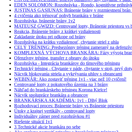
EDEN SOLOMON: Rozohrávka - Rondo, kognitívne prihrávko
JUSTINAS GASIUNAS: Bránenie brány v rozmiestnení brán v
4 cvičenia ako trénovať pohyb brankára v bráne
Rozohrávka, bránenie brány 1v2
MATEUSZ GWIZD: Centrované lopty, Bránenie priestoru vs b
Reakcia, Bránenie brány z krátkej vzdialenosti
Zakladanie útoku pri odkope od brány
Rozohrávka na krátku vzdialenosť, chytanie striel z uhla
CELÝ TRÉNING: Predsezónny tréning zameraný na defenzívn
KOMPLEXNÁ VÝCHOVA BRANKÁRA: Fázy vývoja bran
Ofenzívny tréning, transfer z obrany do útoku
Rozohrávka - Integrácia brankárov do tímového tréningu
Technický tréning - Chytanie v páde, chytanie v stoji, prvý dot
Nácvik blokovania striela a vykrývania uhlov s obrancami
WEBINÁR: Ako zostaviť tréning 1v1 - viac než 10 cvičení!
Centrované lopty z pokutového územia na 3 brány
Náhľad do brankárskeho tréningu Korona Kielce!
Nácvik spolupráce brankára a obrancov
BRANKÁRSKA AKADÉMIA: 1v1 - Dlhý Blok
Rozhodovací proces: Bránenie brány vs Bránenie priestoru
Útoky z krajnej vertikály - centrované lopty
Individuálny zámer pred rozohrávkou #1
Riešenie situácií 1v1
3 Technické akcie brankára po sebe