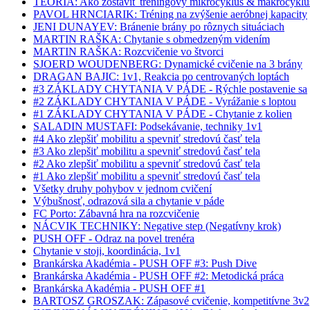
TEÓRIA: Ako zostaviť tréningový mikrocyklus & makrocyklu
PAVOL HRNCIARIK: Tréning na zvýšenie aeróbnej kapacity
JENI DUNAYEV: Bránenie brány po rôznych situáciach
MARTIN RAŠKA: Chytanie s obmedzeným videním
MARTIN RAŠKA: Rozcvičenie vo štvorci
SJOERD WOUDENBERG: Dynamické cvičenie na 3 brány
DRAGAN BAJIC: 1v1, Reakcia po centrovaných loptách
#3 ZÁKLADY CHYTANIA V PÁDE - Rýchle postavenie sa
#2 ZÁKLADY CHYTANIA V PÁDE - Vyrážanie s loptou
#1 ZÁKLADY CHYTANIA V PÁDE - Chytanie z kolien
SALADIN MUSTAFI: Podsekávanie, techniky 1v1
#4 Ako zlepšiť mobilitu a spevniť stredovú časť tela
#3 Ako zlepšiť mobilitu a spevniť stredovú časť tela
#2 Ako zlepšiť mobilitu a spevniť stredovú časť tela
#1 Ako zlepšiť mobilitu a spevniť stredovú časť tela
Všetky druhy pohybov v jednom cvičení
Výbušnosť, odrazová sila a chytanie v páde
FC Porto: Zábavná hra na rozcvičenie
NÁCVIK TECHNIKY: Negative step (Negatívny krok)
PUSH OFF - Odraz na povel trenéra
Chytanie v stoji, koordinácia, 1v1
Brankárska Akadémia - PUSH OFF #3: Push Dive
Brankárska Akadémia - PUSH OFF #2: Metodická práca
Brankárska Akadémia - PUSH OFF #1
BARTOSZ GROSZAK: Zápasové cvičenie, kompetitívne 3v2