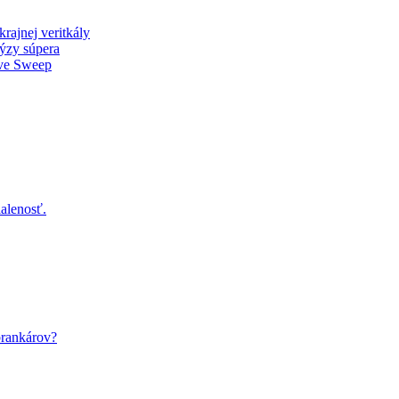
rajnej veritkály
ýzy súpera
ive Sweep
alenosť.
rankárov?