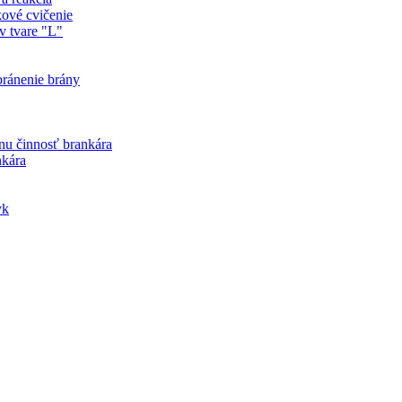
vé cvičenie
 tvare "L"
ránenie brány
u činnosť brankára
kára
yk