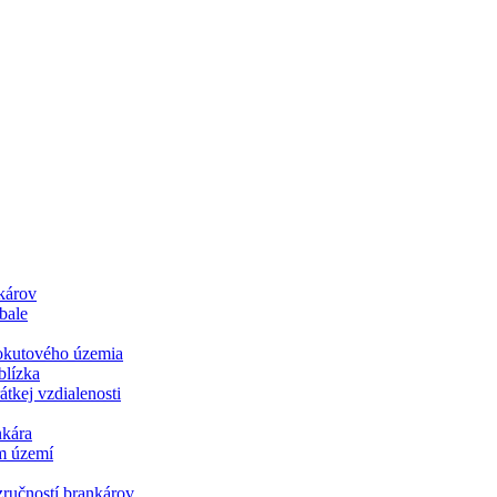
károv
bale
pokutového územia
blízka
tkej vzdialenosti
nkára
m území
ručností brankárov.