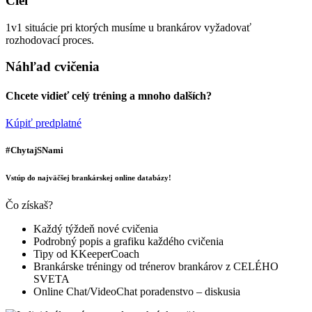
Cieľ
1v1 situácie pri ktorých musíme u brankárov vyžadovať
rozhodovací proces.
Náhľad cvičenia
Chcete vidieť celý tréning a mnoho dalších?
Kúpiť predplatné
#ChytajSNami
Vstúp do najväčšej brankárskej online databázy!
Čo získaš?
Každý týždeň nové cvičenia
Podrobný popis a grafiku každého cvičenia
Tipy od KKeeperCoach
Brankárske tréningy od trénerov brankárov z CELÉHO
SVETA
Online Chat/VideoChat poradenstvo – diskusia