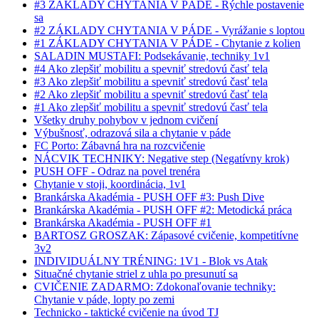
#3 ZÁKLADY CHYTANIA V PÁDE - Rýchle postavenie
sa
#2 ZÁKLADY CHYTANIA V PÁDE - Vyrážanie s loptou
#1 ZÁKLADY CHYTANIA V PÁDE - Chytanie z kolien
SALADIN MUSTAFI: Podsekávanie, techniky 1v1
#4 Ako zlepšiť mobilitu a spevniť stredovú časť tela
#3 Ako zlepšiť mobilitu a spevniť stredovú časť tela
#2 Ako zlepšiť mobilitu a spevniť stredovú časť tela
#1 Ako zlepšiť mobilitu a spevniť stredovú časť tela
Všetky druhy pohybov v jednom cvičení
Výbušnosť, odrazová sila a chytanie v páde
FC Porto: Zábavná hra na rozcvičenie
NÁCVIK TECHNIKY: Negative step (Negatívny krok)
PUSH OFF - Odraz na povel trenéra
Chytanie v stoji, koordinácia, 1v1
Brankárska Akadémia - PUSH OFF #3: Push Dive
Brankárska Akadémia - PUSH OFF #2: Metodická práca
Brankárska Akadémia - PUSH OFF #1
BARTOSZ GROSZAK: Zápasové cvičenie, kompetitívne
3v2
INDIVIDUÁLNY TRÉNING: 1V1 - Blok vs Atak
Situačné chytanie striel z uhla po presunutí sa
CVIČENIE ZADARMO: Zdokonaľovanie techniky:
Chytanie v páde, lopty po zemi
Technicko - taktické cvičenie na úvod TJ