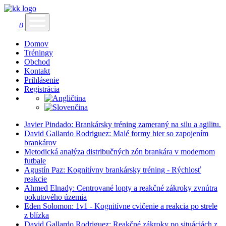
0
Domov
Tréningy
Obchod
Kontakt
Prihlásenie
Registrácia
Javier Pindado: Brankársky tréning zameraný na silu a agilitu.
David Gallardo Rodriguez: Malé formy hier so zapojením
brankárov
Metodická analýza distribučných zón brankára v modernom
futbale
Agustín Paz: Kognitívny brankársky tréning - Rýchlosť
reakcie
Ahmed Elnady: Centrované lopty a reakčné zákroky zvnútra
pokutového územia
Eden Solomon: 1v1 - Kognitívne cvičenie a reakcia po strele
z blízka
David Gallardo Rodriguez: Reakčné zákroky po situáciách z