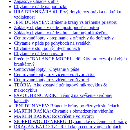
Zápasové situácie z uhla
Chytanie v páde na podložke
HRA BRANKÁRA #1: Prvý dotyk, rozohrávka na krátku
vzdialenosť.
JENI DUNAYEV: Bránenie brány vs bránenie priestoru
Základy chytania v páde - postupnosť s loptou
Základy chytania v páde - hra s farebnými kužeľmi
Centrované lopty - prepínanie z ofenzívy do defenzívy
Chytanie v páde po pohyboch na svetlách
Chytanie v stoji po rýchlych nohách
Chytanie v páde po cúvaní
Prečo je "BALANCE MODEL" dôležitý pre rozvoj mladých
brankárov?
Centrované lopty - Chytanie v páde
Centrované lopty, rozcvičenie vo štvorici #2
Centrované lopty, rozcvičenie vo štvorici
TEÓRIA: Ako zostaviť tréningový mikrocyklus &
makrocyklus
PAVOL HRNCIARIK: Tréning na zvýšenie aeróbnej
kapacity
JENI DUNAYEV: Bránenie brány po rôznych situáciach
MARTIN RAŠKA: Chytanie s obmedzeným videním
MARTIN RAŠKA: Rozcvičenie vo štvorci
SJOERD WOUDENBERG: Dynamické cvičenie na 3 brány
DRAGAN BAJIC: 1v1, Reakcia po centrovaných loptách