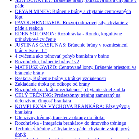
JENI DUNAYEV: Bránenie brány, odrazová sila a chytanie v
páde
DEYAN MINEV: Bránenie brány a chytanie centrovaných
lôpt
PAVOL HRNCIARIK: Rozvoj odrazovej sily, chytanie v
páde a reakcia
EDEN SOLOMON: Rozohrávka - Rondo, kognitívne
prihrávkové cvičenie
JUSTINAS GASIUNAS: Bránenie brány v rozmiestnení
brán v tvare "L"
4 cvičenia ako trénovať pohyb brankára v bráne
Rozohrávka, bránenie brány 1v2
MATEUSZ GWIZD: Centrované lopty, Bránenie priestoru vs
bránenie brány
Reakcia, Bránenie brány z krátkej vzdialenosti
Zakladanie útoku pri odkope od brány
Rozohrávka na krátku vzdialenosť, chytanie striel z uhla
CELÝ TRÉNING: Predsezónny tréning zameraný na
defenzívnu činnosť brankára
KOMPLEXNÁ VÝCHOVA BRANKÁRA: Fázy vývoja
brankára
Ofenzívny tréning, transfer z obrany do útoku
Rozohrávka - Integrácia brankárov do tímového tréningu
Technický tréning - Chytanie v páde, chytanie v stoji, prvý
dotyk