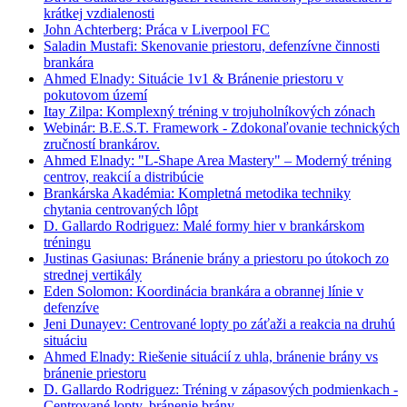
krátkej vzdialenosti
John Achterberg: Práca v Liverpool FC
Saladin Mustafi: Skenovanie priestoru, defenzívne činnosti
brankára
Ahmed Elnady: Situácie 1v1 & Bránenie priestoru v
pokutovom území
Itay Zilpa: Komplexný tréning v trojuholníkových zónach
Webinár: B.E.S.T. Framework - Zdokonaľovanie technických
zručností brankárov.
Ahmed Elnady: "L-Shape Area Mastery" – Moderný tréning
centrov, reakcií a distribúcie
Brankárska Akadémia: Kompletná metodika techniky
chytania centrovaných lôpt
D. Gallardo Rodriguez: Malé formy hier v brankárskom
tréningu
Justinas Gasiunas: Bránenie brány a priestoru po útokoch zo
strednej vertikály
Eden Solomon: Koordinácia brankára a obrannej línie v
defenzíve
Jeni Dunayev: Centrované lopty po záťaži a reakcia na druhú
situáciu
Ahmed Elnady: Riešenie situácií z uhla, bránenie brány vs
bránenie priestoru
D. Gallardo Rodriguez: Tréning v zápasových podmienkach -
Centrované lopty, bránenie brány