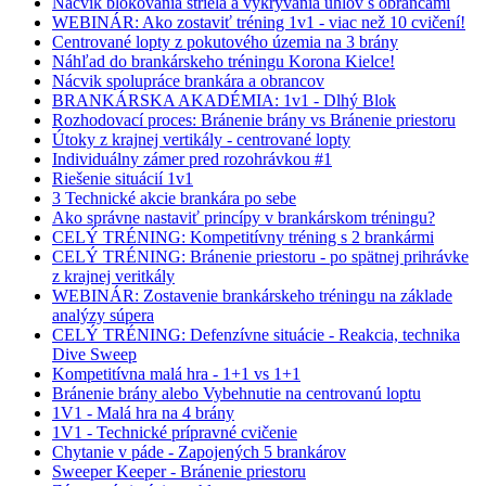
Nácvik blokovania striela a vykrývania uhlov s obrancami
WEBINÁR: Ako zostaviť tréning 1v1 - viac než 10 cvičení!
Centrované lopty z pokutového územia na 3 brány
Náhľad do brankárskeho tréningu Korona Kielce!
Nácvik spolupráce brankára a obrancov
BRANKÁRSKA AKADÉMIA: 1v1 - Dlhý Blok
Rozhodovací proces: Bránenie brány vs Bránenie priestoru
Útoky z krajnej vertikály - centrované lopty
Individuálny zámer pred rozohrávkou #1
Riešenie situácií 1v1
3 Technické akcie brankára po sebe
Ako správne nastaviť princípy v brankárskom tréningu?
CELÝ TRÉNING: Kompetitívny tréning s 2 brankármi
CELÝ TRÉNING: Bránenie priestoru - po spätnej prihrávke
z krajnej veritkály
WEBINÁR: Zostavenie brankárskeho tréningu na základe
analýzy súpera
CELÝ TRÉNING: Defenzívne situácie - Reakcia, technika
Dive Sweep
Kompetitívna malá hra - 1+1 vs 1+1
Bránenie brány alebo Vybehnutie na centrovanú loptu
1V1 - Malá hra na 4 brány
1V1 - Technické prípravné cvičenie
Chytanie v páde - Zapojených 5 brankárov
Sweeper Keeper - Bránenie priestoru