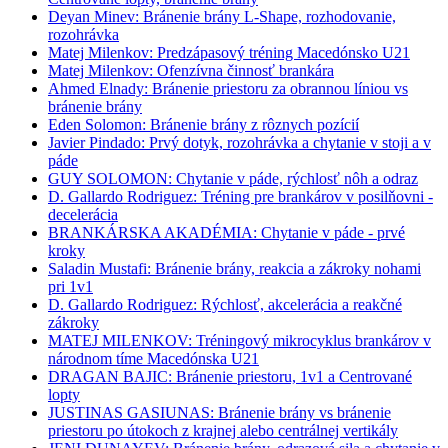
Deyan Minev: Bránenie brány L-Shape, rozhodovanie,
rozohrávka
Matej Milenkov: Predzápasový tréning Macedónsko U21
Matej Milenkov: Ofenzívna činnosť brankára
Ahmed Elnady: Bránenie priestoru za obrannou líniou vs
bránenie brány
Eden Solomon: Bránenie brány z rôznych pozícií
Javier Pindado: Prvý dotyk, rozohrávka a chytanie v stoji a v
páde
GUY SOLOMON: Chytanie v páde, rýchlosť nôh a odraz
D. Gallardo Rodriguez: Tréning pre brankárov v posilňovni -
decelerácia
BRANKÁRSKA AKADÉMIA: Chytanie v páde - prvé
kroky
Saladin Mustafi: Bránenie brány, reakcia a zákroky nohami
pri 1v1
D. Gallardo Rodriguez: Rýchlosť, akcelerácia a reakčné
zákroky
MATEJ MILENKOV: Tréningový mikrocyklus brankárov v
národnom tíme Macedónska U21
DRAGAN BAJIC: Bránenie priestoru, 1v1 a Centrované
lopty
JUSTINAS GASIUNAS: Bránenie brány vs bránenie
priestoru po útokoch z krajnej alebo centrálnej vertikály