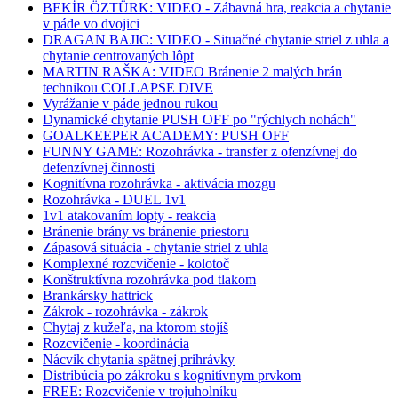
BEKİR ÖZTÜRK: VIDEO - Zábavná hra, reakcia a chytanie
v páde vo dvojici
DRAGAN BAJIC: VIDEO - Situačné chytanie striel z uhla a
chytanie centrovaných lôpt
MARTIN RAŠKA: VIDEO Bránenie 2 malých brán
technikou COLLAPSE DIVE
Vyrážanie v páde jednou rukou
Dynamické chytanie PUSH OFF po "rýchlych nohách"
GOALKEEPER ACADEMY: PUSH OFF
FUNNY GAME: Rozohrávka - transfer z ofenzívnej do
defenzívnej činnosti
Kognitívna rozohrávka - aktivácia mozgu
Rozohrávka - DUEL 1v1
1v1 atakovaním lopty - reakcia
Bránenie brány vs bránenie priestoru
Zápasová situácia - chytanie striel z uhla
Komplexné rozcvičenie - kolotoč
Konštruktívna rozohrávka pod tlakom
Brankársky hattrick
Zákrok - rozohrávka - zákrok
Chytaj z kužeľa, na ktorom stojíš
Rozcvičenie - koordinácia
Nácvik chytania spätnej prihrávky
Distribúcia po zákroku s kognitívnym prvkom
FREE: Rozcvičenie v trojuholníku