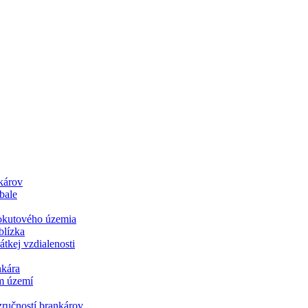
károv
bale
pokutového územia
blízka
tkej vzdialenosti
nkára
m území
ručností brankárov.