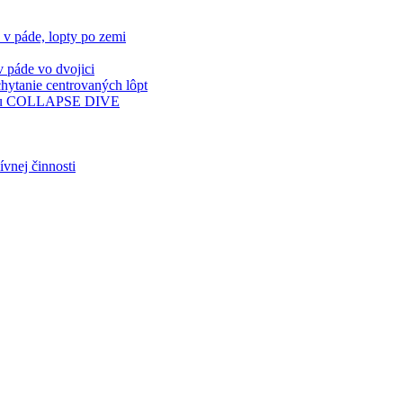
páde, lopty po zemi
páde vo dvojici
ytanie centrovaných lôpt
kou COLLAPSE DIVE
vnej činnosti