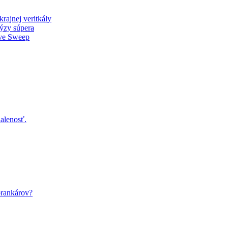
rajnej veritkály
ýzy súpera
ive Sweep
alenosť.
rankárov?