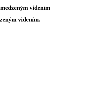
bmedzeným videním
dzeným videním.