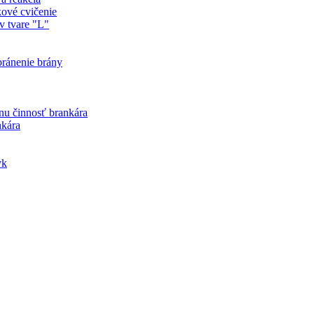
vé cvičenie
 tvare "L"
ránenie brány
u činnosť brankára
kára
yk