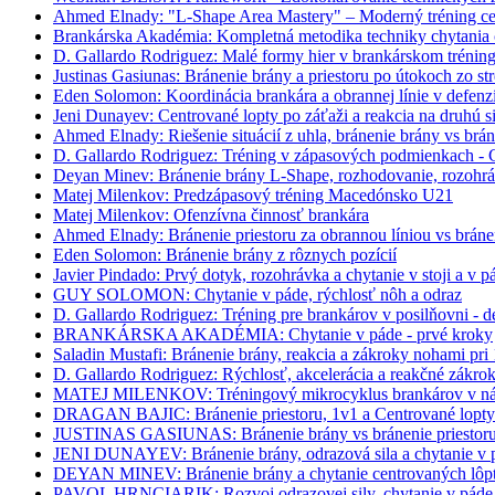
Ahmed Elnady: "L-Shape Area Mastery" – Moderný tréning centr
Brankárska Akadémia: Kompletná metodika techniky chytania 
D. Gallardo Rodriguez: Malé formy hier v brankárskom trénin
Justinas Gasiunas: Bránenie brány a priestoru po útokoch zo str
Eden Solomon: Koordinácia brankára a obrannej línie v defenz
Jeni Dunayev: Centrované lopty po záťaži a reakcia na druhú s
Ahmed Elnady: Riešenie situácií z uhla, bránenie brány vs brán
D. Gallardo Rodriguez: Tréning v zápasových podmienkach - C
Deyan Minev: Bránenie brány L-Shape, rozhodovanie, rozohr
Matej Milenkov: Predzápasový tréning Macedónsko U21
Matej Milenkov: Ofenzívna činnosť brankára
Ahmed Elnady: Bránenie priestoru za obrannou líniou vs bráne
Eden Solomon: Bránenie brány z rôznych pozícií
Javier Pindado: Prvý dotyk, rozohrávka a chytanie v stoji a v p
GUY SOLOMON: Chytanie v páde, rýchlosť nôh a odraz
D. Gallardo Rodriguez: Tréning pre brankárov v posilňovni - d
BRANKÁRSKA AKADÉMIA: Chytanie v páde - prvé kroky
Saladin Mustafi: Bránenie brány, reakcia a zákroky nohami pri
D. Gallardo Rodriguez: Rýchlosť, akcelerácia a reakčné zákro
MATEJ MILENKOV: Tréningový mikrocyklus brankárov v n
DRAGAN BAJIC: Bránenie priestoru, 1v1 a Centrované lopty
JUSTINAS GASIUNAS: Bránenie brány vs bránenie priestoru po 
JENI DUNAYEV: Bránenie brány, odrazová sila a chytanie v 
DEYAN MINEV: Bránenie brány a chytanie centrovaných lôp
PAVOL HRNCIARIK: Rozvoj odrazovej sily, chytanie v páde 