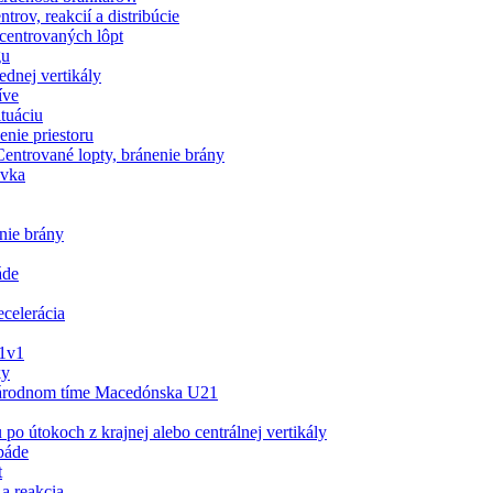
ov, reakcií a distribúcie
centrovaných lôpt
gu
ednej vertikály
íve
ituáciu
enie priestoru
entrované lopty, bránenie brány
ávka
nie brány
áde
ecelerácia
 1v1
ky
árodnom tíme Macedónska U21
útokoch z krajnej alebo centrálnej vertikály
páde
t
a reakcia