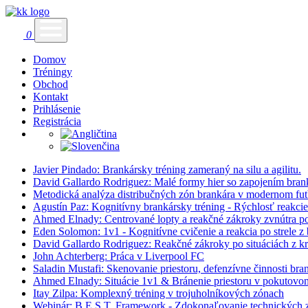
0
Domov
Tréningy
Obchod
Kontakt
Prihlásenie
Registrácia
Javier Pindado: Brankársky tréning zameraný na silu a agilitu.
David Gallardo Rodriguez: Malé formy hier so zapojením bran
Metodická analýza distribučných zón brankára v modernom fut
Agustín Paz: Kognitívny brankársky tréning - Rýchlosť reakcie
Ahmed Elnady: Centrované lopty a reakčné zákroky zvnútra 
Eden Solomon: 1v1 - Kognitívne cvičenie a reakcia po strele z 
David Gallardo Rodriguez: Reakčné zákroky po situáciách z krá
John Achterberg: Práca v Liverpool FC
Saladin Mustafi: Skenovanie priestoru, defenzívne činnosti bra
Ahmed Elnady: Situácie 1v1 & Bránenie priestoru v pokutovo
Itay Zilpa: Komplexný tréning v trojuholníkových zónach
Webinár: B.E.S.T. Framework - Zdokonaľovanie technických z