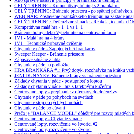
Ako správne nastaviť princípy v brankárskom tréningu?
CELÝ TRÉNING: Kompetitívny tréning s 2 brankármi
CELÝ TRÉNING: Bránenie priestoru - po spätnej prihrávke z k
WEBINÁR: Zostavenie brankárskeho tréningu na základe anal
CELÝ TRÉNING: Defenzívne situácie - Reakcia, technika D
Kompetitívna malá hra - 1+1 vs 1+1
Bránenie brány alebo Vybehnutie na centrovanú loptu
1V1 - Malá hra na 4 brány
1V1 - Technické prípravné cvičenie
Chytanie v páde - Zapojených 5 brankárov
Sweeper Keeper - Bránenie priestoru
Zápasové situácie z uhla
Chytanie v páde na podložke
HRA BRANKÁRA #1: Prvý dotyk, rozohrávka na krátku vzdi
JENI DUNAYEV: Bránenie brány vs bránenie priestoru
Základy chytania v páde - postupnosť s loptou
Základy chytania v páde - hra s farebnými kužeľmi
Centrované lopty - prepínanie z ofenzívy do defenzívy
Chytanie v páde po pohyboch na svetlách
Chytanie v stoji po rýchlych nohách
Chytanie v páde po cúvaní
Prečo je "BALANCE MODEL" dôležitý pre rozvoj mladých b
Centrované lopty - Chytanie v páde
Centrované lopty, rozcvičenie vo štvorici #2
Centrované lopty, rozcvičenie vo štvorici