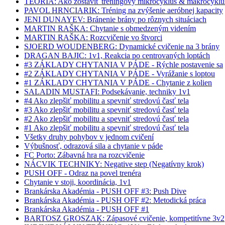
TEÓRIA: Ako zostaviť tréningový mikrocyklus & makrocyklu
PAVOL HRNCIARIK: Tréning na zvýšenie aeróbnej kapacity
JENI DUNAYEV: Bránenie brány po rôznych situáciach
MARTIN RAŠKA: Chytanie s obmedzeným videním
MARTIN RAŠKA: Rozcvičenie vo štvorci
SJOERD WOUDENBERG: Dynamické cvičenie na 3 brány
DRAGAN BAJIC: 1v1, Reakcia po centrovaných loptách
#3 ZÁKLADY CHYTANIA V PÁDE - Rýchle postavenie sa
#2 ZÁKLADY CHYTANIA V PÁDE - Vyrážanie s loptou
#1 ZÁKLADY CHYTANIA V PÁDE - Chytanie z kolien
SALADIN MUSTAFI: Podsekávanie, techniky 1v1
#4 Ako zlepšiť mobilitu a spevniť stredovú časť tela
#3 Ako zlepšiť mobilitu a spevniť stredovú časť tela
#2 Ako zlepšiť mobilitu a spevniť stredovú časť tela
#1 Ako zlepšiť mobilitu a spevniť stredovú časť tela
Všetky druhy pohybov v jednom cvičení
Výbušnosť, odrazová sila a chytanie v páde
FC Porto: Zábavná hra na rozcvičenie
NÁCVIK TECHNIKY: Negative step (Negatívny krok)
PUSH OFF - Odraz na povel trenéra
Chytanie v stoji, koordinácia, 1v1
Brankárska Akadémia - PUSH OFF #3: Push Dive
Brankárska Akadémia - PUSH OFF #2: Metodická práca
Brankárska Akadémia - PUSH OFF #1
BARTOSZ GROSZAK: Zápasové cvičenie, kompetitívne 3v2