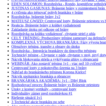
EDEN SOLOMON: Rozohrávka - Rondo, kognitívne prihrávko
JUSTINAS GASIUNAS: Bránenie brány v rozmiestnení brán v
4 cvičenia ako trénovať pohyb brankára v bráne
Rozohrávka, bránenie brány 1v2
MATEUSZ GWIZD: Centrované lopty, Bránenie priestoru vs b
Reakcia, Bránenie brány z krátkej vzdialenosti
Zakladanie útoku pri odkope od brány
Rozohrávka na krátku vzdialenosť, chytanie striel z uhla
CELÝ TRÉNING: Predsezónny tréning zameraný na defenzívn
KOMPLEXNÁ VÝCHOVA BRANKÁRA: Fázy vývoja bran
Ofenzívny tréning, transfer z obrany do útoku
Rozohrávka - Integrácia brankárov do tímového tréningu
Technický tréning - Chytanie v páde, chytanie v stoji, prvý dot
Nácvik blokovania striela a vykrývania uhlov s obrancami
WEBINÁR: Ako zostaviť tréning 1v1 - viac než 10 cvičení!
Centrované lopty z pokutového územia na 3 brány
Náhľad do brankárskeho tréningu Korona Kielce!
Nácvik spolupráce brankára a obrancov
BRANKÁRSKA AKADÉMIA: 1v1 - Dlhý Blok
Rozhodovací proces: Bránenie brány vs Bránenie priestoru
Útoky z krajnej vertikály - centrované lopty
Individuálny zámer pred rozohrávkou #1
Riešenie situácií 1v1
3 Technické akcie brankára po sebe