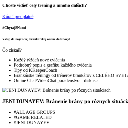
Chcete vidieť celý tréning a mnoho dalších?
Kúpiť predplatné
#ChytajSNami
Vstúp do najväčšej brankárskej online databázy!
Čo získaš?
Každý týždeň nové cvičenia
Podrobný popis a grafiku každého cvičenia
Tipy od KKeeperCoach
Brankárske tréningy od trénerov brankárov z CELÉHO SVE
Online Chat/VideoChat poradenstvo – diskusia
JENI DUNAYEV: Bránenie brány po rôznych situáci
#ALL AGE GROUPS
#GAME RELATED
#JENI DUNAYEV