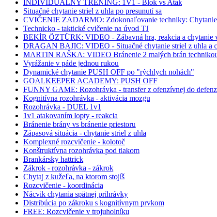
INDIVIDUÁLNY TRÉNING: 1V1 - Blok vs Atak
Situačné chytanie striel z uhla po presunutí sa
CVIČENIE ZADARMO: Zdokonaľovanie techniky: Chytanie v 
Technicko - taktické cvičenie na úvod TJ
BEKİR ÖZTÜRK: VIDEO - Zábavná hra, reakcia a chytanie v 
DRAGAN BAJIC: VIDEO - Situačné chytanie striel z uhla a ch
MARTIN RAŠKA: VIDEO Bránenie 2 malých brán techni
Vyrážanie v páde jednou rukou
Dynamické chytanie PUSH OFF po "rýchlych nohách"
GOALKEEPER ACADEMY: PUSH OFF
FUNNY GAME: Rozohrávka - transfer z ofenzívnej do defenzí
Kognitívna rozohrávka - aktivácia mozgu
Rozohrávka - DUEL 1v1
1v1 atakovaním lopty - reakcia
Bránenie brány vs bránenie priestoru
Zápasová situácia - chytanie striel z uhla
Komplexné rozcvičenie - kolotoč
Konštruktívna rozohrávka pod tlakom
Brankársky hattrick
Zákrok - rozohrávka - zákrok
Chytaj z kužeľa, na ktorom stojíš
Rozcvičenie - koordinácia
Nácvik chytania spätnej prihrávky
Distribúcia po zákroku s kognitívnym prvkom
FREE: Rozcvičenie v trojuholníku