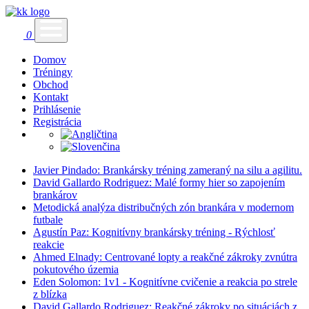
0
Domov
Tréningy
Obchod
Kontakt
Prihlásenie
Registrácia
Javier Pindado: Brankársky tréning zameraný na silu a agilitu.
David Gallardo Rodriguez: Malé formy hier so zapojením
brankárov
Metodická analýza distribučných zón brankára v modernom
futbale
Agustín Paz: Kognitívny brankársky tréning - Rýchlosť
reakcie
Ahmed Elnady: Centrované lopty a reakčné zákroky zvnútra
pokutového územia
Eden Solomon: 1v1 - Kognitívne cvičenie a reakcia po strele
z blízka
David Gallardo Rodriguez: Reakčné zákroky po situáciách z