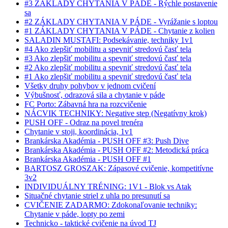
#3 ZÁKLADY CHYTANIA V PÁDE - Rýchle postavenie
sa
#2 ZÁKLADY CHYTANIA V PÁDE - Vyrážanie s loptou
#1 ZÁKLADY CHYTANIA V PÁDE - Chytanie z kolien
SALADIN MUSTAFI: Podsekávanie, techniky 1v1
#4 Ako zlepšiť mobilitu a spevniť stredovú časť tela
#3 Ako zlepšiť mobilitu a spevniť stredovú časť tela
#2 Ako zlepšiť mobilitu a spevniť stredovú časť tela
#1 Ako zlepšiť mobilitu a spevniť stredovú časť tela
Všetky druhy pohybov v jednom cvičení
Výbušnosť, odrazová sila a chytanie v páde
FC Porto: Zábavná hra na rozcvičenie
NÁCVIK TECHNIKY: Negative step (Negatívny krok)
PUSH OFF - Odraz na povel trenéra
Chytanie v stoji, koordinácia, 1v1
Brankárska Akadémia - PUSH OFF #3: Push Dive
Brankárska Akadémia - PUSH OFF #2: Metodická práca
Brankárska Akadémia - PUSH OFF #1
BARTOSZ GROSZAK: Zápasové cvičenie, kompetitívne
3v2
INDIVIDUÁLNY TRÉNING: 1V1 - Blok vs Atak
Situačné chytanie striel z uhla po presunutí sa
CVIČENIE ZADARMO: Zdokonaľovanie techniky:
Chytanie v páde, lopty po zemi
Technicko - taktické cvičenie na úvod TJ