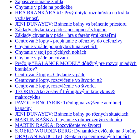
Zápasové situácie z uhla
Chytanie v páde na podložke
HRA BRANKÁRA #1: Prvý dotyk, rozohrávka na krátku
vzdialenosť.
JENI DUNAYEV: Bránenie brány vs bránenie priestoru
Základy chytania v páde - postupnosť s loptou
Základy chytania v páde - hra s farebnými kužeľmi
Centrované lopty - prepínanie z ofenzívy do defenzívy
Chytanie v páde po pohyboch na svetlách
Chytanie v stoji po rýchlych nohách
Chytanie v páde po cúvaní
Prečo je "BALANCE MODEL" dôležitý pre rozvoj mladých
brankárov?
Centrované lopty - Chytanie v páde
Centrované lopty, rozcvičenie vo štvorici #2
Centrované lopty, rozcvičenie vo štvorici
TEÓRIA: Ako zostaviť tréningový mikrocyklus &
makrocyklus
PAVOL HRNCIARIK: Tréning na zvýšenie aeróbnej
kapacity
JENI DUNAYEV: Bránenie brány po rôznych situáciach
MARTIN RAŠKA: Chytanie s obmedzeným videním
MARTIN RAŠKA: Rozcvičenie vo štvorci
SJOERD WOUDENBERG: Dynamické cvičenie na 3 brány
DRAGAN BAJIC: 1v1, Reakcia po centrovaných loptách