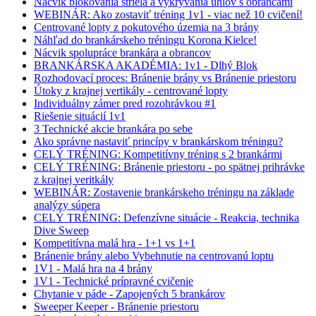
Nácvik blokovania striela a vykrývania uhlov s obrancami
WEBINÁR: Ako zostaviť tréning 1v1 - viac než 10 cvičení!
Centrované lopty z pokutového územia na 3 brány
Náhľad do brankárskeho tréningu Korona Kielce!
Nácvik spolupráce brankára a obrancov
BRANKÁRSKA AKADÉMIA: 1v1 - Dlhý Blok
Rozhodovací proces: Bránenie brány vs Bránenie priestoru
Útoky z krajnej vertikály - centrované lopty
Individuálny zámer pred rozohrávkou #1
Riešenie situácií 1v1
3 Technické akcie brankára po sebe
Ako správne nastaviť princípy v brankárskom tréningu?
CELÝ TRÉNING: Kompetitívny tréning s 2 brankármi
CELÝ TRÉNING: Bránenie priestoru - po spätnej prihrávke
z krajnej veritkály
WEBINÁR: Zostavenie brankárskeho tréningu na základe
analýzy súpera
CELÝ TRÉNING: Defenzívne situácie - Reakcia, technika
Dive Sweep
Kompetitívna malá hra - 1+1 vs 1+1
Bránenie brány alebo Vybehnutie na centrovanú loptu
1V1 - Malá hra na 4 brány
1V1 - Technické prípravné cvičenie
Chytanie v páde - Zapojených 5 brankárov
Sweeper Keeper - Bránenie priestoru