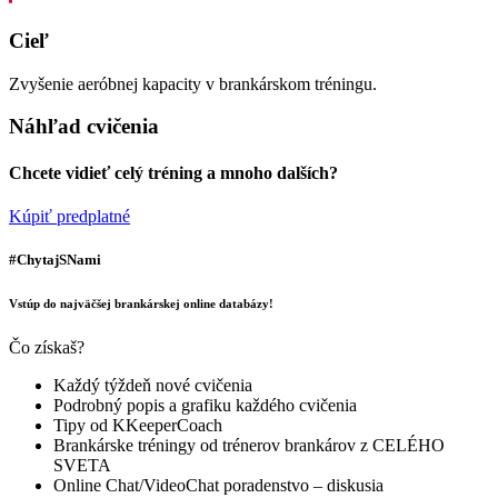
Cieľ
Zvyšenie aeróbnej kapacity v brankárskom tréningu.
Náhľad cvičenia
Chcete vidieť celý tréning a mnoho dalších?
Kúpiť predplatné
#ChytajSNami
Vstúp do najväčšej brankárskej online databázy!
Čo získaš?
Každý týždeň nové cvičenia
Podrobný popis a grafiku každého cvičenia
Tipy od KKeeperCoach
Brankárske tréningy od trénerov brankárov z CELÉHO
SVETA
Online Chat/VideoChat poradenstvo – diskusia