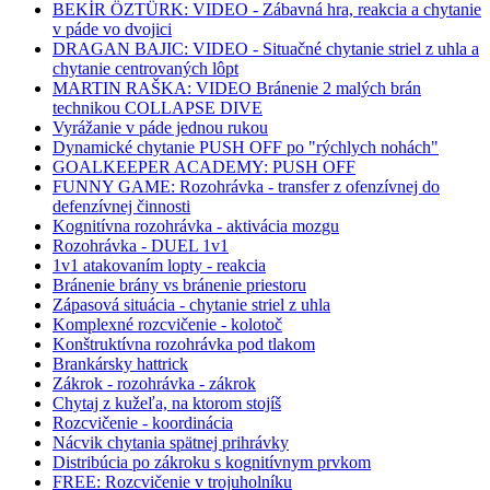
BEKİR ÖZTÜRK: VIDEO - Zábavná hra, reakcia a chytanie
v páde vo dvojici
DRAGAN BAJIC: VIDEO - Situačné chytanie striel z uhla a
chytanie centrovaných lôpt
MARTIN RAŠKA: VIDEO Bránenie 2 malých brán
technikou COLLAPSE DIVE
Vyrážanie v páde jednou rukou
Dynamické chytanie PUSH OFF po "rýchlych nohách"
GOALKEEPER ACADEMY: PUSH OFF
FUNNY GAME: Rozohrávka - transfer z ofenzívnej do
defenzívnej činnosti
Kognitívna rozohrávka - aktivácia mozgu
Rozohrávka - DUEL 1v1
1v1 atakovaním lopty - reakcia
Bránenie brány vs bránenie priestoru
Zápasová situácia - chytanie striel z uhla
Komplexné rozcvičenie - kolotoč
Konštruktívna rozohrávka pod tlakom
Brankársky hattrick
Zákrok - rozohrávka - zákrok
Chytaj z kužeľa, na ktorom stojíš
Rozcvičenie - koordinácia
Nácvik chytania spätnej prihrávky
Distribúcia po zákroku s kognitívnym prvkom
FREE: Rozcvičenie v trojuholníku