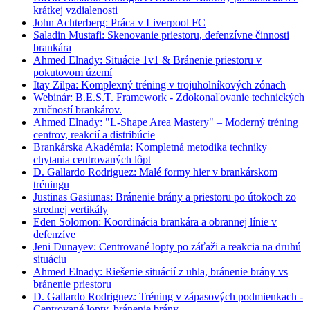
krátkej vzdialenosti
John Achterberg: Práca v Liverpool FC
Saladin Mustafi: Skenovanie priestoru, defenzívne činnosti
brankára
Ahmed Elnady: Situácie 1v1 & Bránenie priestoru v
pokutovom území
Itay Zilpa: Komplexný tréning v trojuholníkových zónach
Webinár: B.E.S.T. Framework - Zdokonaľovanie technických
zručností brankárov.
Ahmed Elnady: "L-Shape Area Mastery" – Moderný tréning
centrov, reakcií a distribúcie
Brankárska Akadémia: Kompletná metodika techniky
chytania centrovaných lôpt
D. Gallardo Rodriguez: Malé formy hier v brankárskom
tréningu
Justinas Gasiunas: Bránenie brány a priestoru po útokoch zo
strednej vertikály
Eden Solomon: Koordinácia brankára a obrannej línie v
defenzíve
Jeni Dunayev: Centrované lopty po záťaži a reakcia na druhú
situáciu
Ahmed Elnady: Riešenie situácií z uhla, bránenie brány vs
bránenie priestoru
D. Gallardo Rodriguez: Tréning v zápasových podmienkach -
Centrované lopty, bránenie brány