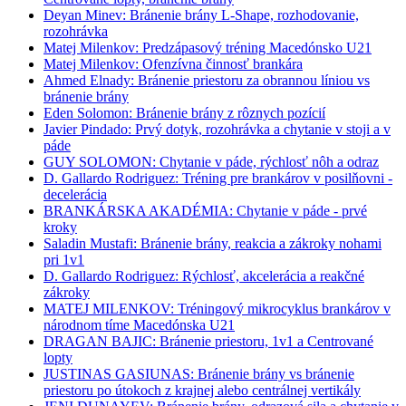
Deyan Minev: Bránenie brány L-Shape, rozhodovanie,
rozohrávka
Matej Milenkov: Predzápasový tréning Macedónsko U21
Matej Milenkov: Ofenzívna činnosť brankára
Ahmed Elnady: Bránenie priestoru za obrannou líniou vs
bránenie brány
Eden Solomon: Bránenie brány z rôznych pozícií
Javier Pindado: Prvý dotyk, rozohrávka a chytanie v stoji a v
páde
GUY SOLOMON: Chytanie v páde, rýchlosť nôh a odraz
D. Gallardo Rodriguez: Tréning pre brankárov v posilňovni -
decelerácia
BRANKÁRSKA AKADÉMIA: Chytanie v páde - prvé
kroky
Saladin Mustafi: Bránenie brány, reakcia a zákroky nohami
pri 1v1
D. Gallardo Rodriguez: Rýchlosť, akcelerácia a reakčné
zákroky
MATEJ MILENKOV: Tréningový mikrocyklus brankárov v
národnom tíme Macedónska U21
DRAGAN BAJIC: Bránenie priestoru, 1v1 a Centrované
lopty
JUSTINAS GASIUNAS: Bránenie brány vs bránenie
priestoru po útokoch z krajnej alebo centrálnej vertikály