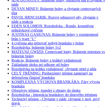
JENI DUNAYEV: Bránenie brány, odrazová sila a chytanie v
páde
DEYAN MINEV: Bránenie brány a chytanie centrovaných
lôpt
PAVOL HRNCIARIK: Rozvoj odrazovej sily, chytanie v
páde a reakcia
EDEN SOLOMON: Rozohrávka - Rondo, kognitívne
prihrávkové cvičenie
JUSTINAS GASIUNAS: Bránenie brány v rozmiestnení
brán v tvare "L"
4 cvičenia ako trénovať pohyb brankára v bráne
Rozohrávka, bránenie brány 1v2
MATEUSZ GWIZD: Centrované lopty, Bránenie priestoru vs
bránenie brány
Reakcia, Bránenie brány z krátkej vzdialenosti
Zakladanie útoku pri odkope od brány
Rozohrávka na krátku vzdialenosť, chytanie striel z uhla
CELÝ TRÉNING: Predsezónny tréning zameraný na
defenzívnu činnosť brankára
KOMPLEXNÁ VÝCHOVA BRANKÁRA: Fázy vývoja
brankára
Ofenzívny tréning, transfer z obrany do útoku
Rozohrávka - Integrácia brankárov do tímového tréningu
Technický tréning - Chytanie v páde, chytanie v stoji, prvý
dotyk