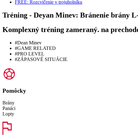
FREE: Rozcvičenie v trojuholníku
Tréning - Deyan Minev: Bránenie brány L
Komplexný tréning zameraný. na prechodov
#Dean Minev
#GAME RELATED
#PRO LEVEL
#ZÁPASOVÉ SITUÁCIE
Pomôcky
Brány
Panáci
Lopty