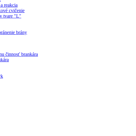
a reakcia
vé cvičenie
 tvare "L"
ránenie brány
u činnosť brankára
kára
yk