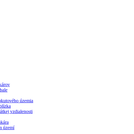
károv
bale
pokutového územia
blízka
tkej vzdialenosti
nkára
m území