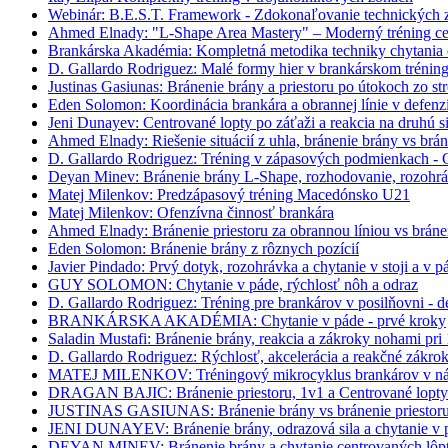
Webinár: B.E.S.T. Framework - Zdokonaľovanie technických z
Ahmed Elnady: "L-Shape Area Mastery" – Moderný tréning centr
Brankárska Akadémia: Kompletná metodika techniky chytania 
D. Gallardo Rodriguez: Malé formy hier v brankárskom trénin
Justinas Gasiunas: Bránenie brány a priestoru po útokoch zo str
Eden Solomon: Koordinácia brankára a obrannej línie v defenz
Jeni Dunayev: Centrované lopty po záťaži a reakcia na druhú s
Ahmed Elnady: Riešenie situácií z uhla, bránenie brány vs brán
D. Gallardo Rodriguez: Tréning v zápasových podmienkach - C
Deyan Minev: Bránenie brány L-Shape, rozhodovanie, rozohr
Matej Milenkov: Predzápasový tréning Macedónsko U21
Matej Milenkov: Ofenzívna činnosť brankára
Ahmed Elnady: Bránenie priestoru za obrannou líniou vs bráne
Eden Solomon: Bránenie brány z rôznych pozícií
Javier Pindado: Prvý dotyk, rozohrávka a chytanie v stoji a v p
GUY SOLOMON: Chytanie v páde, rýchlosť nôh a odraz
D. Gallardo Rodriguez: Tréning pre brankárov v posilňovni - d
BRANKÁRSKA AKADÉMIA: Chytanie v páde - prvé kroky
Saladin Mustafi: Bránenie brány, reakcia a zákroky nohami pri
D. Gallardo Rodriguez: Rýchlosť, akcelerácia a reakčné zákro
MATEJ MILENKOV: Tréningový mikrocyklus brankárov v n
DRAGAN BAJIC: Bránenie priestoru, 1v1 a Centrované lopty
JUSTINAS GASIUNAS: Bránenie brány vs bránenie priestoru po 
JENI DUNAYEV: Bránenie brány, odrazová sila a chytanie v 
DEYAN MINEV: Bránenie brány a chytanie centrovaných lôp