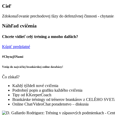
Cieľ
Zdokonaľovanie prechodovej fázy do defenzívnej činnosti - chytanie st
Náhľad cvičenia
Chcete vidieť celý tréning a mnoho dalších?
Kúpiť predplatné
#ChytajSNami
Vstúp do najväčšej brankárskej online databázy!
Čo získaš?
Každý týždeň nové cvičenia
Podrobný popis a grafiku každého cvičenia
Tipy od KKeeperCoach
Brankárske tréningy od trénerov brankárov z CELÉHO SVE
Online Chat/VideoChat poradenstvo – diskusia