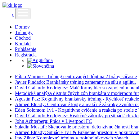
0
Domov
Tréningy
Obchod
Kontakt
Prihlásenie
Registrácia
Fábio Marques: Tréning centrovaných lôpt na 2 brány súčasne
Javier Pindado: Brankársky tréning zameraný na silu a agilitu.
David Gallardo Rodriguez: Malé formy hier so zapojením bran
Metodická analýza distribučných zón brankára v modernom fut
Agustín Paz: Kognitívny brankársky tréning - Rýchlosť reakcie
Ahmed Elnady: Centrované lopty a reakčné zákroky zvnútra 
Eden Solomon: 1v1 - Kognitívne cvičenie a reakcia po strele z 
David Gallardo Rodriguez: Reakčné zákroky po situáciách z krá
John Achterberg: Práca v Liverpool FC
Saladin Mustafi: Skenovanie priestoru, defenzívne činnosti bra
Ahmed Elnady: Situácie 1v1 & Bránenie priestoru v pokutovo
Itay Zilpa: Komplexný tréning v trojuholníkových zónach