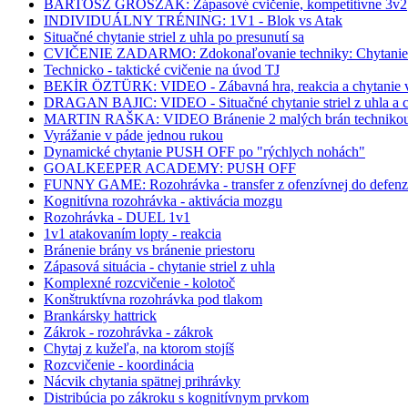
BARTOSZ GROSZAK: Zápasové cvičenie, kompetitívne 3v2
INDIVIDUÁLNY TRÉNING: 1V1 - Blok vs Atak
Situačné chytanie striel z uhla po presunutí sa
CVIČENIE ZADARMO: Zdokonaľovanie techniky: Chytanie v 
Technicko - taktické cvičenie na úvod TJ
BEKİR ÖZTÜRK: VIDEO - Zábavná hra, reakcia a chytanie v 
DRAGAN BAJIC: VIDEO - Situačné chytanie striel z uhla a ch
MARTIN RAŠKA: VIDEO Bránenie 2 malých brán techni
Vyrážanie v páde jednou rukou
Dynamické chytanie PUSH OFF po "rýchlych nohách"
GOALKEEPER ACADEMY: PUSH OFF
FUNNY GAME: Rozohrávka - transfer z ofenzívnej do defenzí
Kognitívna rozohrávka - aktivácia mozgu
Rozohrávka - DUEL 1v1
1v1 atakovaním lopty - reakcia
Bránenie brány vs bránenie priestoru
Zápasová situácia - chytanie striel z uhla
Komplexné rozcvičenie - kolotoč
Konštruktívna rozohrávka pod tlakom
Brankársky hattrick
Zákrok - rozohrávka - zákrok
Chytaj z kužeľa, na ktorom stojíš
Rozcvičenie - koordinácia
Nácvik chytania spätnej prihrávky
Distribúcia po zákroku s kognitívnym prvkom