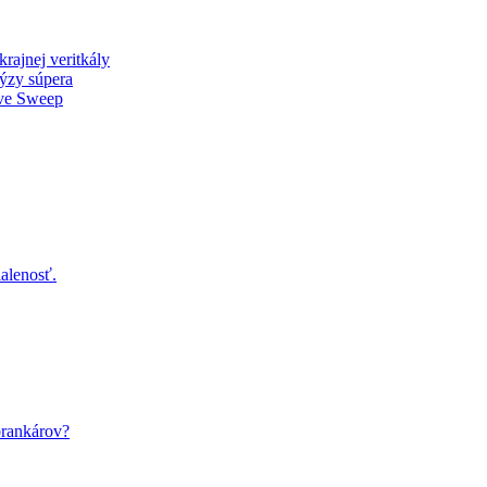
rajnej veritkály
ýzy súpera
ive Sweep
alenosť.
rankárov?