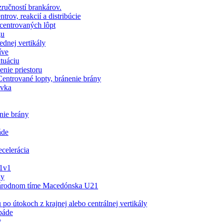
ručností brankárov.
ov, reakcií a distribúcie
centrovaných lôpt
gu
ednej vertikály
íve
ituáciu
enie priestoru
entrované lopty, bránenie brány
ávka
nie brány
áde
ecelerácia
 1v1
ky
árodnom tíme Macedónska U21
útokoch z krajnej alebo centrálnej vertikály
páde
t