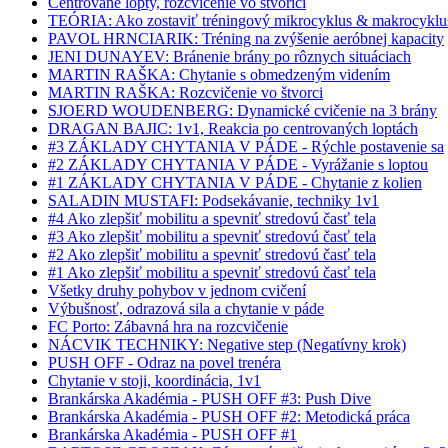
Centrované lopty, rozcvičenie vo štvorici
TEÓRIA: Ako zostaviť tréningový mikrocyklus & makrocyklu
PAVOL HRNCIARIK: Tréning na zvýšenie aeróbnej kapacity
JENI DUNAYEV: Bránenie brány po rôznych situáciach
MARTIN RAŠKA: Chytanie s obmedzeným videním
MARTIN RAŠKA: Rozcvičenie vo štvorci
SJOERD WOUDENBERG: Dynamické cvičenie na 3 brány
DRAGAN BAJIC: 1v1, Reakcia po centrovaných loptách
#3 ZÁKLADY CHYTANIA V PÁDE - Rýchle postavenie sa
#2 ZÁKLADY CHYTANIA V PÁDE - Vyrážanie s loptou
#1 ZÁKLADY CHYTANIA V PÁDE - Chytanie z kolien
SALADIN MUSTAFI: Podsekávanie, techniky 1v1
#4 Ako zlepšiť mobilitu a spevniť stredovú časť tela
#3 Ako zlepšiť mobilitu a spevniť stredovú časť tela
#2 Ako zlepšiť mobilitu a spevniť stredovú časť tela
#1 Ako zlepšiť mobilitu a spevniť stredovú časť tela
Všetky druhy pohybov v jednom cvičení
Výbušnosť, odrazová sila a chytanie v páde
FC Porto: Zábavná hra na rozcvičenie
NÁCVIK TECHNIKY: Negative step (Negatívny krok)
PUSH OFF - Odraz na povel trenéra
Chytanie v stoji, koordinácia, 1v1
Brankárska Akadémia - PUSH OFF #3: Push Dive
Brankárska Akadémia - PUSH OFF #2: Metodická práca
Brankárska Akadémia - PUSH OFF #1