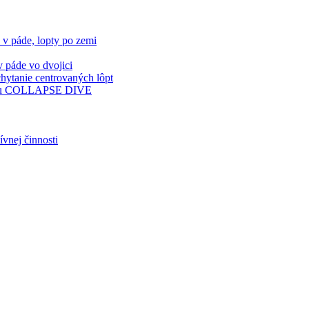
páde, lopty po zemi
páde vo dvojici
ytanie centrovaných lôpt
kou COLLAPSE DIVE
vnej činnosti