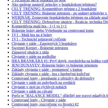
3 Technické akcie brankára po sebe
Ako správne nastaviť princípy v brankárskom tréningu?
CELÝ TRÉNING: Kompetitívny tréning s 2 brankármi
CELÝ TRÉNING: Bránenie priestoru - po spätnej prihrávke z k
WEBINÁR: Zostavenie brankárskeho tréningu na základe anal
CELÝ TRÉNING: Defenzívne situácie - Reakcia, technika D
Kompetitívna malá hra - 1+1 vs 1+1
Bránenie brány alebo Vybehnutie na centrovanú loptu
1V1 - Malá hra na 4 brány
1V1 - Technické prípravné cvičenie
Chytanie v páde - Zapojených 5 brankárov
Sweeper Keeper - Bránenie priestoru
Zápasové situácie z uhla
Chytanie v páde na podložke
HRA BRANKÁRA #1: Prvý dotyk, rozohrávka na krátku vzdi
JENI DUNAYEV: Bránenie brány vs bránenie priestoru
Základy chytania v páde - postupnosť s loptou
Základy chytania v páde - hra s farebnými kužeľmi
Centrované lopty - prepínanie z ofenzívy do defenzívy
Chytanie v páde po pohyboch na svetlách
Chytanie v stoji po rýchlych nohách
Chytanie v páde po cúvaní
Prečo je "BALANCE MODEL" dôležitý pre rozvoj mladých b
Centrované lopty - Chytanie v páde
Centrované lopty, rozcvičenie vo štvorici #2