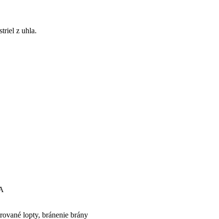
riel z uhla.
TA