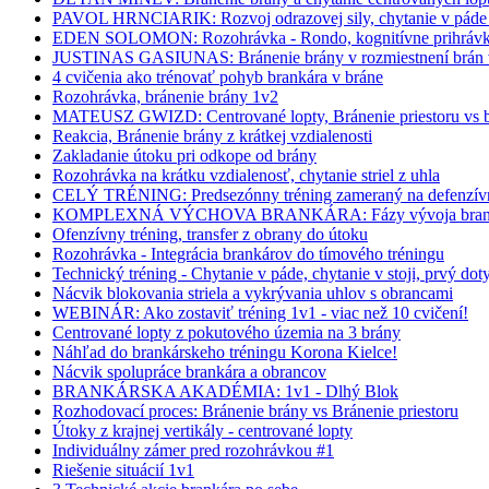
PAVOL HRNCIARIK: Rozvoj odrazovej sily, chytanie v páde 
EDEN SOLOMON: Rozohrávka - Rondo, kognitívne prihrávko
JUSTINAS GASIUNAS: Bránenie brány v rozmiestnení brán v
4 cvičenia ako trénovať pohyb brankára v bráne
Rozohrávka, bránenie brány 1v2
MATEUSZ GWIZD: Centrované lopty, Bránenie priestoru vs b
Reakcia, Bránenie brány z krátkej vzdialenosti
Zakladanie útoku pri odkope od brány
Rozohrávka na krátku vzdialenosť, chytanie striel z uhla
CELÝ TRÉNING: Predsezónny tréning zameraný na defenzívn
KOMPLEXNÁ VÝCHOVA BRANKÁRA: Fázy vývoja bran
Ofenzívny tréning, transfer z obrany do útoku
Rozohrávka - Integrácia brankárov do tímového tréningu
Technický tréning - Chytanie v páde, chytanie v stoji, prvý dot
Nácvik blokovania striela a vykrývania uhlov s obrancami
WEBINÁR: Ako zostaviť tréning 1v1 - viac než 10 cvičení!
Centrované lopty z pokutového územia na 3 brány
Náhľad do brankárskeho tréningu Korona Kielce!
Nácvik spolupráce brankára a obrancov
BRANKÁRSKA AKADÉMIA: 1v1 - Dlhý Blok
Rozhodovací proces: Bránenie brány vs Bránenie priestoru
Útoky z krajnej vertikály - centrované lopty
Individuálny zámer pred rozohrávkou #1
Riešenie situácií 1v1