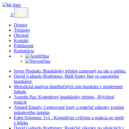
0
Domov
Tréningy
Obchod
Kontakt
Prihlásenie
Registrácia
Javier Pindado: Brankársky tréning zameraný na silu a agilitu.
David Gallardo Rodriguez: Malé formy hier so zapojením
brankárov
Metodická analýza distribučných zón brankára v modernom
futbale
Agustín Paz: Kognitívny brankársky tréning - Rýchlosť
reakcie
Ahmed Elnady: Centrované lopty a reakčné zákroky zvnútra
pokutového územia
Eden Solomon: 1v1 - Kognitívne cvičenie a reakcia po strele
z blízka
David Gallardo Rodriguez: Reakčné zákroky po situáciách z