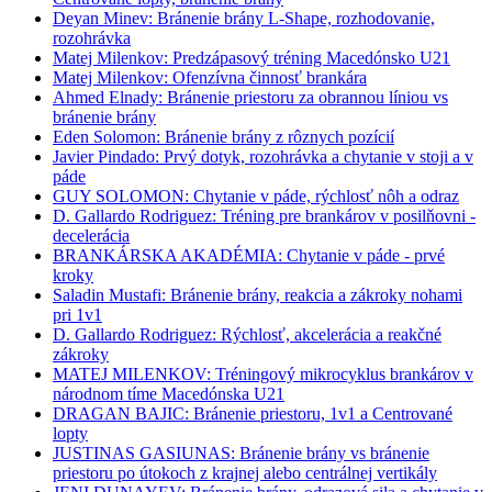
Deyan Minev: Bránenie brány L-Shape, rozhodovanie,
rozohrávka
Matej Milenkov: Predzápasový tréning Macedónsko U21
Matej Milenkov: Ofenzívna činnosť brankára
Ahmed Elnady: Bránenie priestoru za obrannou líniou vs
bránenie brány
Eden Solomon: Bránenie brány z rôznych pozícií
Javier Pindado: Prvý dotyk, rozohrávka a chytanie v stoji a v
páde
GUY SOLOMON: Chytanie v páde, rýchlosť nôh a odraz
D. Gallardo Rodriguez: Tréning pre brankárov v posilňovni -
decelerácia
BRANKÁRSKA AKADÉMIA: Chytanie v páde - prvé
kroky
Saladin Mustafi: Bránenie brány, reakcia a zákroky nohami
pri 1v1
D. Gallardo Rodriguez: Rýchlosť, akcelerácia a reakčné
zákroky
MATEJ MILENKOV: Tréningový mikrocyklus brankárov v
národnom tíme Macedónska U21
DRAGAN BAJIC: Bránenie priestoru, 1v1 a Centrované
lopty
JUSTINAS GASIUNAS: Bránenie brány vs bránenie
priestoru po útokoch z krajnej alebo centrálnej vertikály