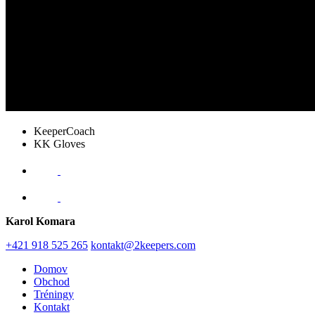
KeeperCoach
KK Gloves
Karol Komara
+421 918 525 265
kontakt@2keepers.com
Domov
Obchod
Tréningy
Kontakt