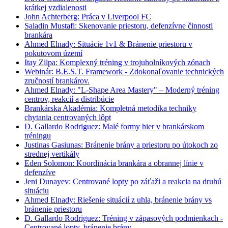
krátkej vzdialenosti
John Achterberg: Práca v Liverpool FC
Saladin Mustafi: Skenovanie priestoru, defenzívne činnosti
brankára
Ahmed Elnady: Situácie 1v1 & Bránenie priestoru v
pokutovom území
Itay Zilpa: Komplexný tréning v trojuholníkových zónach
Webinár: B.E.S.T. Framework - Zdokonaľovanie technických
zručností brankárov.
Ahmed Elnady: "L-Shape Area Mastery" – Moderný tréning
centrov, reakcií a distribúcie
Brankárska Akadémia: Kompletná metodika techniky
chytania centrovaných lôpt
D. Gallardo Rodriguez: Malé formy hier v brankárskom
tréningu
Justinas Gasiunas: Bránenie brány a priestoru po útokoch zo
strednej vertikály
Eden Solomon: Koordinácia brankára a obrannej línie v
defenzíve
Jeni Dunayev: Centrované lopty po záťaži a reakcia na druhú
situáciu
Ahmed Elnady: Riešenie situácií z uhla, bránenie brány vs
bránenie priestoru
D. Gallardo Rodriguez: Tréning v zápasových podmienkach -
Centrované lopty, bránenie brány