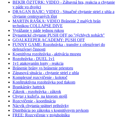
BEKİR ÖZTÜRK: VIDEO - Zábavná hra, reakcia a chytanie
v páde vo dvojici
DRAGAN BAJIC: VIDEO - Situačné chytanie striel z uhla a
chytanie centrovaných lôpt
MARTIN RAŠKA: VIDEO Bránenie 2 malých brán
technikou COLLAPSE DIVE
Vyrážanie v páde jednou rukou
Dynamické chytanie PUSH OFF po "rýchlych nohách"
GOALKEEPER ACADEMY: PUSH OFF
FUNNY GAME: Rozohrávka - transfer z ofenzívnej do
defenzívnej činnosti
Kognitívna rozohrávka - aktivácia mozgu
Rozohrávka - DUEL 1v1
1v1 atakovaním lopty - reakcia
Bránenie brány vs bránenie priestoru
Zápasová situácia - chytanie striel z uhla
Komplexné rozcvičenie - kolotoč
Konštruktívna rozohrávka pod tlakom
Brankársky hattrick
Zákrok - rozohrávka - zákrok
Chytaj z kužeľa, na ktorom stojíš
Rozcvičenie - koordinácia
Nácvik chytania spätnej prihrávky
Distribúcia po zákroku s kognitívnym prvkom
FREE: Rozcvičenie v trojuholníku