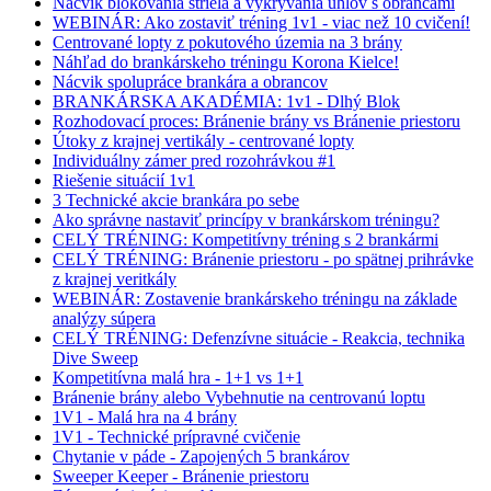
Nácvik blokovania striela a vykrývania uhlov s obrancami
WEBINÁR: Ako zostaviť tréning 1v1 - viac než 10 cvičení!
Centrované lopty z pokutového územia na 3 brány
Náhľad do brankárskeho tréningu Korona Kielce!
Nácvik spolupráce brankára a obrancov
BRANKÁRSKA AKADÉMIA: 1v1 - Dlhý Blok
Rozhodovací proces: Bránenie brány vs Bránenie priestoru
Útoky z krajnej vertikály - centrované lopty
Individuálny zámer pred rozohrávkou #1
Riešenie situácií 1v1
3 Technické akcie brankára po sebe
Ako správne nastaviť princípy v brankárskom tréningu?
CELÝ TRÉNING: Kompetitívny tréning s 2 brankármi
CELÝ TRÉNING: Bránenie priestoru - po spätnej prihrávke
z krajnej veritkály
WEBINÁR: Zostavenie brankárskeho tréningu na základe
analýzy súpera
CELÝ TRÉNING: Defenzívne situácie - Reakcia, technika
Dive Sweep
Kompetitívna malá hra - 1+1 vs 1+1
Bránenie brány alebo Vybehnutie na centrovanú loptu
1V1 - Malá hra na 4 brány
1V1 - Technické prípravné cvičenie
Chytanie v páde - Zapojených 5 brankárov
Sweeper Keeper - Bránenie priestoru