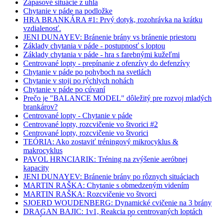
Zápasové situácie z uhla
Chytanie v páde na podložke
HRA BRANKÁRA #1: Prvý dotyk, rozohrávka na krátku
vzdialenosť.
JENI DUNAYEV: Bránenie brány vs bránenie priestoru
Základy chytania v páde - postupnosť s loptou
Základy chytania v páde - hra s farebnými kužeľmi
Centrované lopty - prepínanie z ofenzívy do defenzívy
Chytanie v páde po pohyboch na svetlách
Chytanie v stoji po rýchlych nohách
Chytanie v páde po cúvaní
Prečo je "BALANCE MODEL" dôležitý pre rozvoj mladých
brankárov?
Centrované lopty - Chytanie v páde
Centrované lopty, rozcvičenie vo štvorici #2
Centrované lopty, rozcvičenie vo štvorici
TEÓRIA: Ako zostaviť tréningový mikrocyklus &
makrocyklus
PAVOL HRNCIARIK: Tréning na zvýšenie aeróbnej
kapacity
JENI DUNAYEV: Bránenie brány po rôznych situáciach
MARTIN RAŠKA: Chytanie s obmedzeným videním
MARTIN RAŠKA: Rozcvičenie vo štvorci
SJOERD WOUDENBERG: Dynamické cvičenie na 3 brány
DRAGAN BAJIC: 1v1, Reakcia po centrovaných loptách