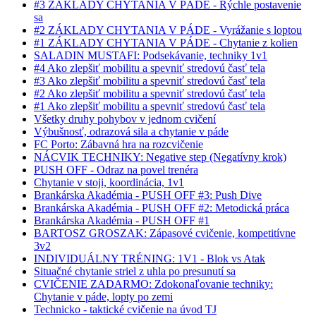
#3 ZÁKLADY CHYTANIA V PÁDE - Rýchle postavenie
sa
#2 ZÁKLADY CHYTANIA V PÁDE - Vyrážanie s loptou
#1 ZÁKLADY CHYTANIA V PÁDE - Chytanie z kolien
SALADIN MUSTAFI: Podsekávanie, techniky 1v1
#4 Ako zlepšiť mobilitu a spevniť stredovú časť tela
#3 Ako zlepšiť mobilitu a spevniť stredovú časť tela
#2 Ako zlepšiť mobilitu a spevniť stredovú časť tela
#1 Ako zlepšiť mobilitu a spevniť stredovú časť tela
Všetky druhy pohybov v jednom cvičení
Výbušnosť, odrazová sila a chytanie v páde
FC Porto: Zábavná hra na rozcvičenie
NÁCVIK TECHNIKY: Negative step (Negatívny krok)
PUSH OFF - Odraz na povel trenéra
Chytanie v stoji, koordinácia, 1v1
Brankárska Akadémia - PUSH OFF #3: Push Dive
Brankárska Akadémia - PUSH OFF #2: Metodická práca
Brankárska Akadémia - PUSH OFF #1
BARTOSZ GROSZAK: Zápasové cvičenie, kompetitívne
3v2
INDIVIDUÁLNY TRÉNING: 1V1 - Blok vs Atak
Situačné chytanie striel z uhla po presunutí sa
CVIČENIE ZADARMO: Zdokonaľovanie techniky:
Chytanie v páde, lopty po zemi
Technicko - taktické cvičenie na úvod TJ