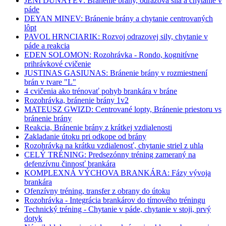
JENI DUNAYEV: Bránenie brány, odrazová sila a chytanie v
páde
DEYAN MINEV: Bránenie brány a chytanie centrovaných
lôpt
PAVOL HRNCIARIK: Rozvoj odrazovej sily, chytanie v
páde a reakcia
EDEN SOLOMON: Rozohrávka - Rondo, kognitívne
prihrávkové cvičenie
JUSTINAS GASIUNAS: Bránenie brány v rozmiestnení
brán v tvare "L"
4 cvičenia ako trénovať pohyb brankára v bráne
Rozohrávka, bránenie brány 1v2
MATEUSZ GWIZD: Centrované lopty, Bránenie priestoru vs
bránenie brány
Reakcia, Bránenie brány z krátkej vzdialenosti
Zakladanie útoku pri odkope od brány
Rozohrávka na krátku vzdialenosť, chytanie striel z uhla
CELÝ TRÉNING: Predsezónny tréning zameraný na
defenzívnu činnosť brankára
KOMPLEXNÁ VÝCHOVA BRANKÁRA: Fázy vývoja
brankára
Ofenzívny tréning, transfer z obrany do útoku
Rozohrávka - Integrácia brankárov do tímového tréningu
Technický tréning - Chytanie v páde, chytanie v stoji, prvý
dotyk