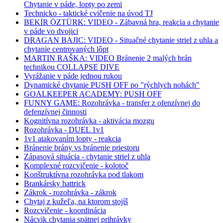
Chytanie v páde, lopty po zemi
Technicko - taktické cvičenie na úvod TJ
BEKİR ÖZTÜRK: VIDEO - Zábavná hra, reakcia a chytanie
v páde vo dvojici
DRAGAN BAJIC: VIDEO - Situačné chytanie striel z uhla a
chytanie centrovaných lôpt
MARTIN RAŠKA: VIDEO Bránenie 2 malých brán
technikou COLLAPSE DIVE
Vyrážanie v páde jednou rukou
Dynamické chytanie PUSH OFF po "rýchlych nohách"
GOALKEEPER ACADEMY: PUSH OFF
FUNNY GAME: Rozohrávka - transfer z ofenzívnej do
defenzívnej činnosti
Kognitívna rozohrávka - aktivácia mozgu
Rozohrávka - DUEL 1v1
1v1 atakovaním lopty - reakcia
Bránenie brány vs bránenie priestoru
Zápasová situácia - chytanie striel z uhla
Komplexné rozcvičenie - kolotoč
Konštruktívna rozohrávka pod tlakom
Brankársky hattrick
Zákrok - rozohrávka - zákrok
Chytaj z kužeľa, na ktorom stojíš
Rozcvičenie - koordinácia
Nácvik chytania spätnej prihrávky