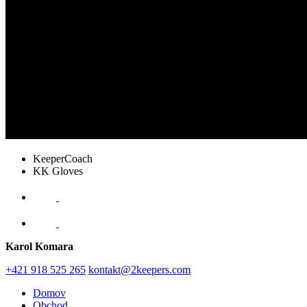
KeeperCoach
KK Gloves
Karol Komara
+421 918 525 265
kontakt@2keepers.com
Domov
Obchod