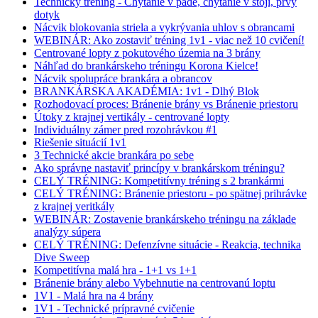
Technický tréning - Chytanie v páde, chytanie v stoji, prvý
dotyk
Nácvik blokovania striela a vykrývania uhlov s obrancami
WEBINÁR: Ako zostaviť tréning 1v1 - viac než 10 cvičení!
Centrované lopty z pokutového územia na 3 brány
Náhľad do brankárskeho tréningu Korona Kielce!
Nácvik spolupráce brankára a obrancov
BRANKÁRSKA AKADÉMIA: 1v1 - Dlhý Blok
Rozhodovací proces: Bránenie brány vs Bránenie priestoru
Útoky z krajnej vertikály - centrované lopty
Individuálny zámer pred rozohrávkou #1
Riešenie situácií 1v1
3 Technické akcie brankára po sebe
Ako správne nastaviť princípy v brankárskom tréningu?
CELÝ TRÉNING: Kompetitívny tréning s 2 brankármi
CELÝ TRÉNING: Bránenie priestoru - po spätnej prihrávke
z krajnej veritkály
WEBINÁR: Zostavenie brankárskeho tréningu na základe
analýzy súpera
CELÝ TRÉNING: Defenzívne situácie - Reakcia, technika
Dive Sweep
Kompetitívna malá hra - 1+1 vs 1+1
Bránenie brány alebo Vybehnutie na centrovanú loptu
1V1 - Malá hra na 4 brány
1V1 - Technické prípravné cvičenie