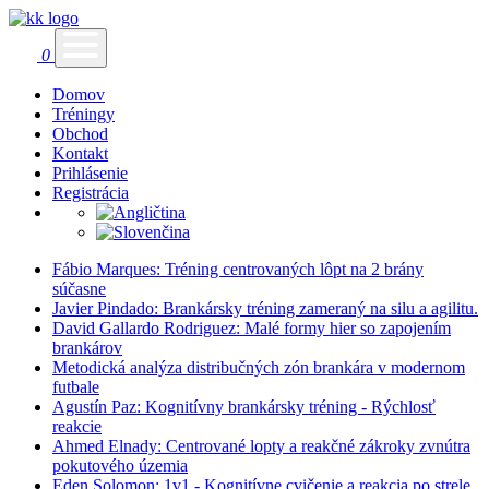
0
Domov
Tréningy
Obchod
Kontakt
Prihlásenie
Registrácia
Fábio Marques: Tréning centrovaných lôpt na 2 brány
súčasne
Javier Pindado: Brankársky tréning zameraný na silu a agilitu.
David Gallardo Rodriguez: Malé formy hier so zapojením
brankárov
Metodická analýza distribučných zón brankára v modernom
futbale
Agustín Paz: Kognitívny brankársky tréning - Rýchlosť
reakcie
Ahmed Elnady: Centrované lopty a reakčné zákroky zvnútra
pokutového územia
Eden Solomon: 1v1 - Kognitívne cvičenie a reakcia po strele