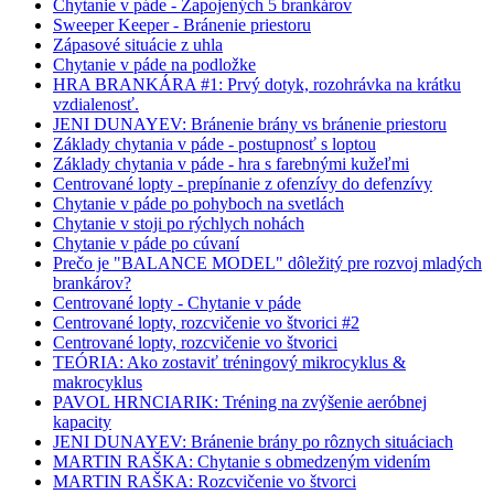
Chytanie v páde - Zapojených 5 brankárov
Sweeper Keeper - Bránenie priestoru
Zápasové situácie z uhla
Chytanie v páde na podložke
HRA BRANKÁRA #1: Prvý dotyk, rozohrávka na krátku
vzdialenosť.
JENI DUNAYEV: Bránenie brány vs bránenie priestoru
Základy chytania v páde - postupnosť s loptou
Základy chytania v páde - hra s farebnými kužeľmi
Centrované lopty - prepínanie z ofenzívy do defenzívy
Chytanie v páde po pohyboch na svetlách
Chytanie v stoji po rýchlych nohách
Chytanie v páde po cúvaní
Prečo je "BALANCE MODEL" dôležitý pre rozvoj mladých
brankárov?
Centrované lopty - Chytanie v páde
Centrované lopty, rozcvičenie vo štvorici #2
Centrované lopty, rozcvičenie vo štvorici
TEÓRIA: Ako zostaviť tréningový mikrocyklus &
makrocyklus
PAVOL HRNCIARIK: Tréning na zvýšenie aeróbnej
kapacity
JENI DUNAYEV: Bránenie brány po rôznych situáciach
MARTIN RAŠKA: Chytanie s obmedzeným videním
MARTIN RAŠKA: Rozcvičenie vo štvorci