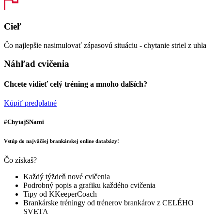
Cieľ
Čo najlepšie nasimulovať zápasovú situáciu - chytanie striel z uhla
Náhľad cvičenia
Chcete vidieť celý tréning a mnoho dalších?
Kúpiť predplatné
#ChytajSNami
Vstúp do najväčšej brankárskej online databázy!
Čo získaš?
Každý týždeň nové cvičenia
Podrobný popis a grafiku každého cvičenia
Tipy od KKeeperCoach
Brankárske tréningy od trénerov brankárov z CELÉHO
SVETA