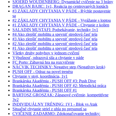
SJOERD WOUDENBERG: Dynamické cvičenie na 3 brány
DRAGAN BAJIC: 1v1, Reakcia po centrovaných loptách
#3 ZÁKLADY CHYTANIA V PÁDE - Rýchle postavenie
sa
#2 ZÁKLADY CHYTANIA V PÁDE - Vyrážanie s loptou
#1 ZÁKLADY CHYTANIA V PÁDE - Chytanie z kolien
SALADIN MUSTAFI: Podsekávanie, techniky 1v1
#4 Ako zlepšiť mobilitu a spevniť stredovú časť tela
#3 Ako zlepšiť mobilitu a spevniť stredovú časť tela
#2 Ako zlepšiť mobilitu a spevniť stredovú časť tela
#1 Ako zlepšiť mobilitu a spevniť stredovú časť tela
Všetky druhy pohybov v jednom cvičení
Výbušnosť, odrazová sila a chytanie v páde
FC Porto: Zábavná hra na rozcvičenie
NÁCVIK TECHNIKY: Negative step (Negatívny krok)
PUSH OFF - Odraz na povel trenéra
Chytanie v stoji, koordinácia, 1v1
Brankárska Akadémia - PUSH OFF #3: Push Dive
Brankárska Akadémia - PUSH OFF #2: Metodická práca
Brankárska Akadémia - PUSH OFF #1
BARTOSZ GROSZAK: Zápasové cvičenie, kompetitívne
3v2
INDIVIDUÁLNY TRÉNING: 1V1 - Blok vs Atak
Situačné chytanie striel z uhla po presunutí sa
CVIČENIE ZADARMO: Zdokonaľovanie techniky: