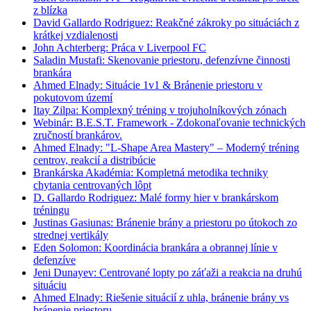
z blízka
David Gallardo Rodriguez: Reakčné zákroky po situáciách z
krátkej vzdialenosti
John Achterberg: Práca v Liverpool FC
Saladin Mustafi: Skenovanie priestoru, defenzívne činnosti
brankára
Ahmed Elnady: Situácie 1v1 & Bránenie priestoru v
pokutovom území
Itay Zilpa: Komplexný tréning v trojuholníkových zónach
Webinár: B.E.S.T. Framework - Zdokonaľovanie technických
zručností brankárov.
Ahmed Elnady: "L-Shape Area Mastery" – Moderný tréning
centrov, reakcií a distribúcie
Brankárska Akadémia: Kompletná metodika techniky
chytania centrovaných lôpt
D. Gallardo Rodriguez: Malé formy hier v brankárskom
tréningu
Justinas Gasiunas: Bránenie brány a priestoru po útokoch zo
strednej vertikály
Eden Solomon: Koordinácia brankára a obrannej línie v
defenzíve
Jeni Dunayev: Centrované lopty po záťaži a reakcia na druhú
situáciu
Ahmed Elnady: Riešenie situácií z uhla, bránenie brány vs
bránenie priestoru