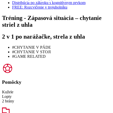
Distribúcia po zákroku s kognitívnym prvkom
FREE: Rozcvičenie v trojuholníku
Tréning - Zápasová situácia – chytanie
striel z uhla
2 v 1 po narážačke, strela z uhla
#CHYTANIE V PÁDE
#CHYTANIE V STOJI
#GAME RELATED
Pomôcky
Kužele
Lopty
2 brány