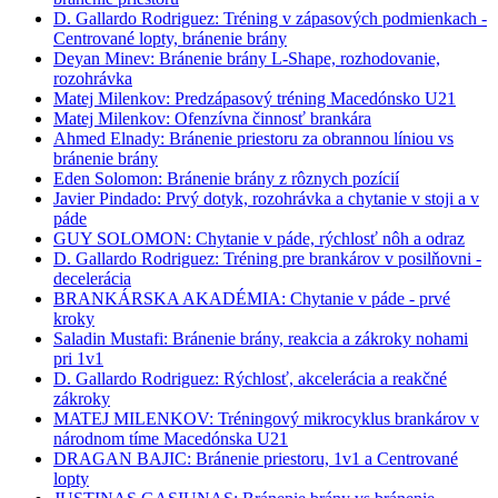
D. Gallardo Rodriguez: Tréning v zápasových podmienkach -
Centrované lopty, bránenie brány
Deyan Minev: Bránenie brány L-Shape, rozhodovanie,
rozohrávka
Matej Milenkov: Predzápasový tréning Macedónsko U21
Matej Milenkov: Ofenzívna činnosť brankára
Ahmed Elnady: Bránenie priestoru za obrannou líniou vs
bránenie brány
Eden Solomon: Bránenie brány z rôznych pozícií
Javier Pindado: Prvý dotyk, rozohrávka a chytanie v stoji a v
páde
GUY SOLOMON: Chytanie v páde, rýchlosť nôh a odraz
D. Gallardo Rodriguez: Tréning pre brankárov v posilňovni -
decelerácia
BRANKÁRSKA AKADÉMIA: Chytanie v páde - prvé
kroky
Saladin Mustafi: Bránenie brány, reakcia a zákroky nohami
pri 1v1
D. Gallardo Rodriguez: Rýchlosť, akcelerácia a reakčné
zákroky
MATEJ MILENKOV: Tréningový mikrocyklus brankárov v
národnom tíme Macedónska U21
DRAGAN BAJIC: Bránenie priestoru, 1v1 a Centrované
lopty