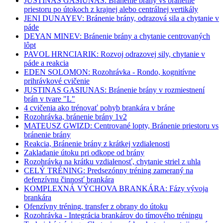
JUSTINAS GASIUNAS: Bránenie brány vs bránenie
priestoru po útokoch z krajnej alebo centrálnej vertikály
JENI DUNAYEV: Bránenie brány, odrazová sila a chytanie v
páde
DEYAN MINEV: Bránenie brány a chytanie centrovaných
lôpt
PAVOL HRNCIARIK: Rozvoj odrazovej sily, chytanie v
páde a reakcia
EDEN SOLOMON: Rozohrávka - Rondo, kognitívne
prihrávkové cvičenie
JUSTINAS GASIUNAS: Bránenie brány v rozmiestnení
brán v tvare "L"
4 cvičenia ako trénovať pohyb brankára v bráne
Rozohrávka, bránenie brány 1v2
MATEUSZ GWIZD: Centrované lopty, Bránenie priestoru vs
bránenie brány
Reakcia, Bránenie brány z krátkej vzdialenosti
Zakladanie útoku pri odkope od brány
Rozohrávka na krátku vzdialenosť, chytanie striel z uhla
CELÝ TRÉNING: Predsezónny tréning zameraný na
defenzívnu činnosť brankára
KOMPLEXNÁ VÝCHOVA BRANKÁRA: Fázy vývoja
brankára
Ofenzívny tréning, transfer z obrany do útoku
Rozohrávka - Integrácia brankárov do tímového tréningu