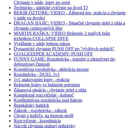
Chytanie v páde, lopty po zemi
Technicko - taktické cvičenie na úvod TJ
BEKİR ÖZTÜRK: VIDEO - Zábavná hra, reakcia a chytanie
v páde vo dvojici
DRAGAN BAJIC: VIDEO - Situačné chytanie striel z uhla a
chytanie centrovaných lôpt
MARTIN RAŠKA: VIDEO Bránenie 2 malých brán
technikou COLLAPSE DIVE
Vyrážanie v páde jednou rukou
Dynamické chytanie PUSH OFF po "rýchlych nohách"
GOALKEEPER ACADEMY: PUSH OFF
FUNNY GAME: Rozohrávka - transfer z ofenzívnej do
defenzívnej činnosti
Kognitívna rozohrávka - aktivácia mozgu
Rozohrávka - DUEL 1v1
1v1 atakovaním lopty - reakcia
Bránenie brány vs bránenie priestoru
Zápasová situácia - chytanie striel z uhla
Komplexné rozcvičenie - kolotoč
Konštruktívna rozohrávka pod tlakom
Brankársky hattrick
Zákrok - rozohrávka - zákrok
Chytaj z kužeľa, na ktorom stojíš
Rozcvičenie - koordinácia
Nácvik chytania spätnej prihrávky