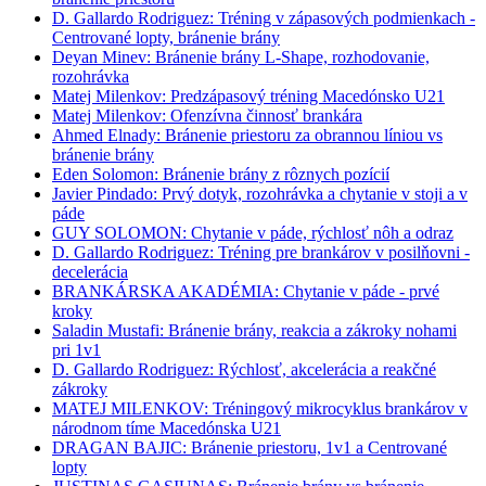
D. Gallardo Rodriguez: Tréning v zápasových podmienkach -
Centrované lopty, bránenie brány
Deyan Minev: Bránenie brány L-Shape, rozhodovanie,
rozohrávka
Matej Milenkov: Predzápasový tréning Macedónsko U21
Matej Milenkov: Ofenzívna činnosť brankára
Ahmed Elnady: Bránenie priestoru za obrannou líniou vs
bránenie brány
Eden Solomon: Bránenie brány z rôznych pozícií
Javier Pindado: Prvý dotyk, rozohrávka a chytanie v stoji a v
páde
GUY SOLOMON: Chytanie v páde, rýchlosť nôh a odraz
D. Gallardo Rodriguez: Tréning pre brankárov v posilňovni -
decelerácia
BRANKÁRSKA AKADÉMIA: Chytanie v páde - prvé
kroky
Saladin Mustafi: Bránenie brány, reakcia a zákroky nohami
pri 1v1
D. Gallardo Rodriguez: Rýchlosť, akcelerácia a reakčné
zákroky
MATEJ MILENKOV: Tréningový mikrocyklus brankárov v
národnom tíme Macedónska U21
DRAGAN BAJIC: Bránenie priestoru, 1v1 a Centrované
lopty