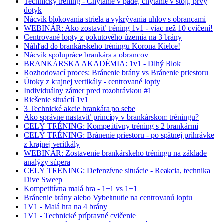
Technický tréning - Chytanie v páde, chytanie v stoji, prvý
dotyk
Nácvik blokovania striela a vykrývania uhlov s obrancami
WEBINÁR: Ako zostaviť tréning 1v1 - viac než 10 cvičení!
Centrované lopty z pokutového územia na 3 brány
Náhľad do brankárskeho tréningu Korona Kielce!
Nácvik spolupráce brankára a obrancov
BRANKÁRSKA AKADÉMIA: 1v1 - Dlhý Blok
Rozhodovací proces: Bránenie brány vs Bránenie priestoru
Útoky z krajnej vertikály - centrované lopty
Individuálny zámer pred rozohrávkou #1
Riešenie situácií 1v1
3 Technické akcie brankára po sebe
Ako správne nastaviť princípy v brankárskom tréningu?
CELÝ TRÉNING: Kompetitívny tréning s 2 brankármi
CELÝ TRÉNING: Bránenie priestoru - po spätnej prihrávke
z krajnej veritkály
WEBINÁR: Zostavenie brankárskeho tréningu na základe
analýzy súpera
CELÝ TRÉNING: Defenzívne situácie - Reakcia, technika
Dive Sweep
Kompetitívna malá hra - 1+1 vs 1+1
Bránenie brány alebo Vybehnutie na centrovanú loptu
1V1 - Malá hra na 4 brány
1V1 - Technické prípravné cvičenie