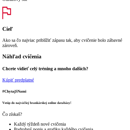
Cieľ
Ako sa čo najviac priblížiť zápasu tak, aby cvičenie bolo zábavné
zároveň.
Náhľad cvičenia
Chcete vidieť celý tréning a mnoho dalších?
Kúpiť predplatné
#ChytajSNami
Vstúp do najväčšej brankárskej online databázy!
Čo získaš?
Každý týždeň nové cvičenia
Podrobný popis a grafiku každého cvičenia