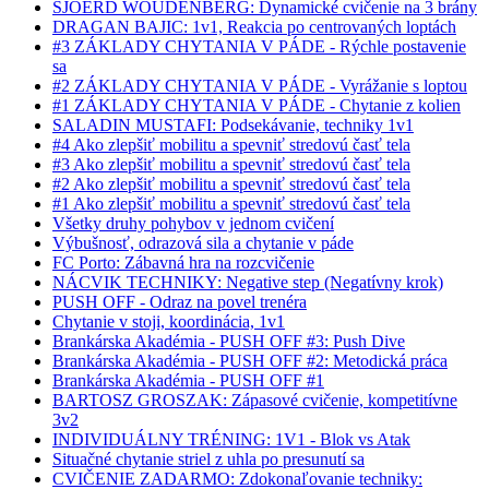
SJOERD WOUDENBERG: Dynamické cvičenie na 3 brány
DRAGAN BAJIC: 1v1, Reakcia po centrovaných loptách
#3 ZÁKLADY CHYTANIA V PÁDE - Rýchle postavenie
sa
#2 ZÁKLADY CHYTANIA V PÁDE - Vyrážanie s loptou
#1 ZÁKLADY CHYTANIA V PÁDE - Chytanie z kolien
SALADIN MUSTAFI: Podsekávanie, techniky 1v1
#4 Ako zlepšiť mobilitu a spevniť stredovú časť tela
#3 Ako zlepšiť mobilitu a spevniť stredovú časť tela
#2 Ako zlepšiť mobilitu a spevniť stredovú časť tela
#1 Ako zlepšiť mobilitu a spevniť stredovú časť tela
Všetky druhy pohybov v jednom cvičení
Výbušnosť, odrazová sila a chytanie v páde
FC Porto: Zábavná hra na rozcvičenie
NÁCVIK TECHNIKY: Negative step (Negatívny krok)
PUSH OFF - Odraz na povel trenéra
Chytanie v stoji, koordinácia, 1v1
Brankárska Akadémia - PUSH OFF #3: Push Dive
Brankárska Akadémia - PUSH OFF #2: Metodická práca
Brankárska Akadémia - PUSH OFF #1
BARTOSZ GROSZAK: Zápasové cvičenie, kompetitívne
3v2
INDIVIDUÁLNY TRÉNING: 1V1 - Blok vs Atak
Situačné chytanie striel z uhla po presunutí sa
CVIČENIE ZADARMO: Zdokonaľovanie techniky: