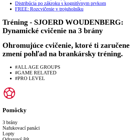
Distribúcia po zákroku s kognitívnym prvkom
FREE: Rozcvičenie v trojuholníku
Tréning - SJOERD WOUDENBERG:
Dynamické cvičenie na 3 brány
Ohromujúce cvičenie, ktoré ti zaručene
zmení pohľad na brankársky tréning.
#ALL AGE GROUPS
#GAME RELATED
#PRO LEVEL
Pomôcky
3 brány
Nafukovací panáci
Lopty
Odrazový štít