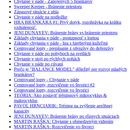
Chytanie v páde - Zapojených 5 brankárov
Sweeper Keeper - Bránenie priestoru
Zápasové situácie z uhla
Chytanie v páde na podložke
HRA BRANKÁRA #1: Prvý dotyk, rozohrávka na krátku
vzdialenosť.
JENI DUNAYEV: Bránenie brány vs bránenie priestoru
Základy chytania v páde - postupnosť s loptou
Základy chytania v páde - hra s farebnými kužeľmi
Centrované lopty - prepínanie z ofenzívy do defenzívy
Chytanie v páde po pohyboch na svetlách
Chytanie v stoji po rýchlych nohách
Chytanie v páde po cúvaní
Prečo je "BALANCE MODEL" dôležitý pre rozvoj mladých
brankárov?
Centrované lopty - Chytanie v páde
Centrované lopty, rozcvičenie vo štvorici #2
Centrované lopty, rozcvičenie vo štvorici
TEÓRIA: Ako zostaviť tréningový mikrocyklus &
makrocyklus
PAVOL HRNCIARIK: Tréning na zvýšenie aeróbnej
kapacity
JENI DUNAYEV: Bránenie brány po rôznych situáciach
MARTIN RAŠKA: Chytanie s obmedzeným videním
MARTIN RAŠKA: Rozcvičenie vo štvorci