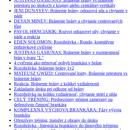
JUSTINAS GASIUNAS: Bránenie brány vs bránenie
priestoru po útokoch z krajnej alebo centrálnej vertikály
JENI DUNAYEV: Bránenie brány, odrazová sila a chytanie v
páde
DEYAN MINEV: Bránenie brány a chytanie centrovaných
lôpt
PAVOL HRNCIARIK: Rozvoj odrazovej sily, chytanie v
páde a reakcia
EDEN SOLOMON: Rozohrávka - Rondo, kognitívne
prihrávkové cvičenie
JUSTINAS GASIUNAS: Bránenie brány v rozmiestnení
brán v tvare "L"
4 cvičenia ako trénovať pohyb brankára v bráne
Rozohrávka, bránenie brány 1v2
MATEUSZ GWIZD: Centrované lopty, Bránenie priestoru vs
bránenie brány
Reakcia, Bránenie brány z krátkej vzdialenosti
Zakladanie útoku pri odkope od brány
Rozohrávka na krátku vzdialenosť, chytanie striel z uhla
CELÝ TRÉNING: Predsezónny tréning zameraný na
defenzívnu činnosť brankára
KOMPLEXNÁ VÝCHOVA BRANKÁRA: Fázy vývoja
brankára
Ofenzívny tréning, transfer z obrany do útoku
Rozohrávka - Integrácia brankárov do tímového tréningu