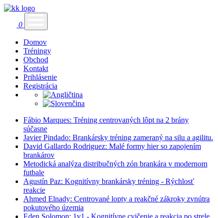
0
Domov
Tréningy
Obchod
Kontakt
Prihlásenie
Registrácia
Fábio Marques: Tréning centrovaných lôpt na 2 brány
súčasne
Javier Pindado: Brankársky tréning zameraný na silu a agilitu.
David Gallardo Rodriguez: Malé formy hier so zapojením
brankárov
Metodická analýza distribučných zón brankára v modernom
futbale
Agustín Paz: Kognitívny brankársky tréning - Rýchlosť
reakcie
Ahmed Elnady: Centrované lopty a reakčné zákroky zvnútra
pokutového územia
Eden Solomon: 1v1 - Kognitívne cvičenie a reakcia po strele