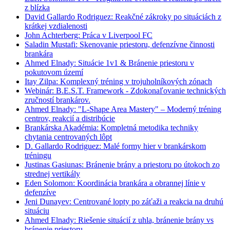
z blízka
David Gallardo Rodriguez: Reakčné zákroky po situáciách z
krátkej vzdialenosti
John Achterberg: Práca v Liverpool FC
Saladin Mustafi: Skenovanie priestoru, defenzívne činnosti
brankára
Ahmed Elnady: Situácie 1v1 & Bránenie priestoru v
pokutovom území
Itay Zilpa: Komplexný tréning v trojuholníkových zónach
Webinár: B.E.S.T. Framework - Zdokonaľovanie technických
zručností brankárov.
Ahmed Elnady: "L-Shape Area Mastery" – Moderný tréning
centrov, reakcií a distribúcie
Brankárska Akadémia: Kompletná metodika techniky
chytania centrovaných lôpt
D. Gallardo Rodriguez: Malé formy hier v brankárskom
tréningu
Justinas Gasiunas: Bránenie brány a priestoru po útokoch zo
strednej vertikály
Eden Solomon: Koordinácia brankára a obrannej línie v
defenzíve
Jeni Dunayev: Centrované lopty po záťaži a reakcia na druhú
situáciu
Ahmed Elnady: Riešenie situácií z uhla, bránenie brány vs
bránenie priestoru