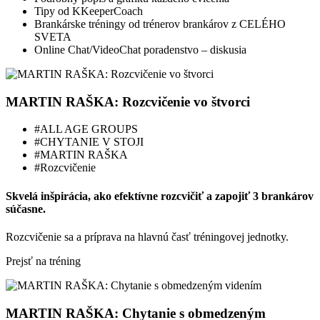
Tipy od KKeeperCoach
Brankárske tréningy od trénerov brankárov z CELÉHO
SVETA
Online Chat/VideoChat poradenstvo – diskusia
MARTIN RAŠKA: Rozcvičenie vo štvorci
#ALL AGE GROUPS
#CHYTANIE V STOJI
#MARTIN RAŠKA
#Rozcvičenie
Skvelá inšpirácia, ako efektívne rozcvičiť a zapojiť 3 brankárov
súčasne.
Rozcvičenie sa a príprava na hlavnú časť tréningovej jednotky.
Prejsť na tréning
MARTIN RAŠKA: Chytanie s obmedzeným